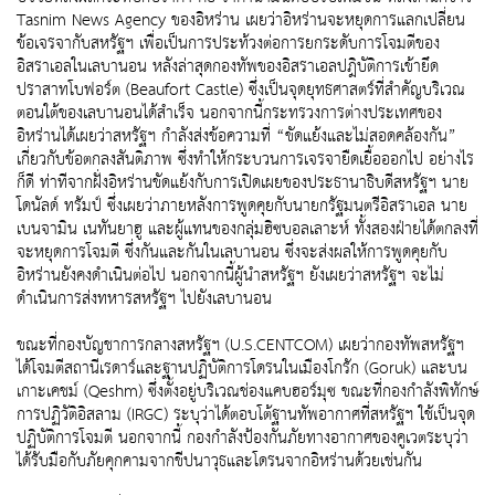
Tasnim News Agency ของอิหร่าน เผยว่าอิหร่านจะหยุดการแลกเปลี่ยน
ข้อเจรจากับสหรัฐฯ เพื่อเป็นการประท้วงต่อการยกระดับการโจมตีของ
อิสราเอลในเลบานอน หลังล่าสุดกองทัพของอิสราเอลปฎิบัติการเข้ายึด
ปราสาทโบฟอร์ต (Beaufort Castle) ซึ่งเป็นจุดยุทธศาสตร์ที่สำคัญบริเวณ
ตอนใต้ของเลบานอนได้สำเร็จ นอกจากนี้กระทรวงการต่างประเทศของ
อิหร่านได้เผยว่าสหรัฐฯ กำลังส่งข้อความที่ “ขัดแย้งและไม่สอดคล้องกัน”
เกี่ยวกับข้อตกลงสันติภาพ ซึ่งทำให้กระบวนการเจรจายืดเยื้อออกไป อย่างไร
ก็ดี ท่าทีจากฝั่งอิหร่านขัดแย้งกับการเปิดเผยของประธานาธิบดีสหรัฐฯ นาย
โดนัลด์ ทรัมป์ ซึ่งเผยว่าภายหลังการพูดคุยกับนายกรัฐมนตรีอิสราเอล นาย
เบนจามิน เนทันยาฮู และผู้แทนของกลุ่มฮิซบอลเลาะห์ ทั้งสองฝ่ายได้ตกลงที่
จะหยุดการโจมตี ซึ่งกันและกันในเลบานอน ซึ่งจะส่งผลให้การพูดคุยกับ
อิหร่านยังคงดำเนินต่อไป นอกจากนี้ผู้นำสหรัฐฯ ยังเผยว่าสหรัฐฯ จะไม่
ดำเนินการส่งทหารสหรัฐฯ ไปยังเลบานอน
ขณะที่กองบัญชาการกลางสหรัฐฯ (U.S.CENTCOM) เผยว่ากองทัพสหรัฐฯ
ได้โจมตีสถานีเรดาร์และฐานปฏิบัติการโดรนในเมืองโกรัก (Goruk) และบน
เกาะเคชม์ (Qeshm) ซึ่งตั้งอยู่บริเวณช่องแคบฮอร์มุซ ขณะที่กองกำลังพิทักษ์
การปฏิวัติอิสลาม (IRGC) ระบุว่าได้ตอบโต้ฐานทัพอากาศที่สหรัฐฯ ใช้เป็นจุด
ปฏิบัติการโจมตี นอกจากนี้ กองกำลังป้องกันภัยทางอากาศของคูเวตระบุว่า
ได้รับมือกับภัยคุกคามจากขีปนาวุธและโดรนจากอิหร่านด้วยเช่นกัน