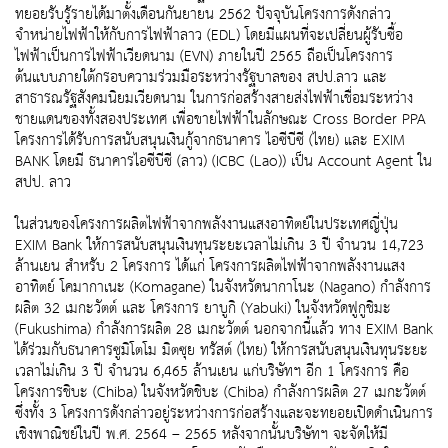
ทยอยรับรู้รายได้มาตั้งเดือนกันยายน 2562 ปัจจุบันโครงการดังกล่าว
จำหน่ายไฟฟ้าให้กับการไฟฟ้าลาว (EDL) โดยมีแผนที่จะเปลี่ยนผู้รับซื้อ
ไฟฟ้าเป็นการไฟฟ้าเวียดนาม (EVN) ภายในปี 2565 ถือเป็นโครงการ
ต้นแบบภายใต้กรอบความร่วมมือระหว่างรัฐบาลของ สปป.ลาว และ
สาธารณรัฐสังคมนิยมเวียดนาม ในการก่อสร้างสายส่งไฟฟ้าเชื่อมระหว่าง
ชายแดนของทั้งสองประเทศ เพื่อขายไฟฟ้าในลักษณะ Cross Border PPA
โครงการได้รับการสนับสนุนเงินกู้จากธนาคาร ไอซีบีซี (ไทย) และ EXIM
BANK โดยมี ธนาคารไอซีบีซี (ลาว) (ICBC (Lao)) เป็น Account Agent ใน
สปป. ลาว
ในส่วนของโครงการผลิตไฟฟ้าจากพลังงานแสงอาทิตย์ในประเทศญี่ปุ่น
EXIM Bank ให้การสนับสนุนเงินทุนระยะเวลาไม่เกิน 3 ปี จำนวน 14,723
ล้านเยน สำหรับ 2 โครงการ ได้แก่ โครงการผลิตไฟฟ้าจากพลังงานแสง
อาทิตย์ โคมากาเนะ (Komagane) ในจังหวัดนากาโนะ (Nagano) กำลังการ
ผลิต 32 เมกะวัตต์ และ โครงการ ยาบูกิ (Yabuki) ในจังหวัดฟูกูชิมะ
(Fukushima) กำลังการผลิต 28 เมกะวัตต์ นอกจากนี้แล้ว ทาง EXIM Bank
ได้ร่วมกับธนาคารซูมิโตโม มิตซุย ทรัสต์ (ไทย) ให้การสนับสนุนเงินทุนระยะ
เวลาไม่เกิน 3 ปี จำนวน 6,465 ล้านเยน แก่บริษัทฯ อีก 1 โครงการ คือ
โครงการชิบะ (Chiba) ในจังหวัดชิบะ (Chiba) กำลังการผลิต 27 เมกะวัตต์
ซึ่งทั้ง 3 โครงการดังกล่าวอยู่ระหว่างการก่อสร้างและจะทยอยเปิดดำเนินการ
เชิงพาณิชย์ในปี พ.ศ. 2564 – 2565 หลังจากนั้นบริษัทฯ จะจัดให้มี