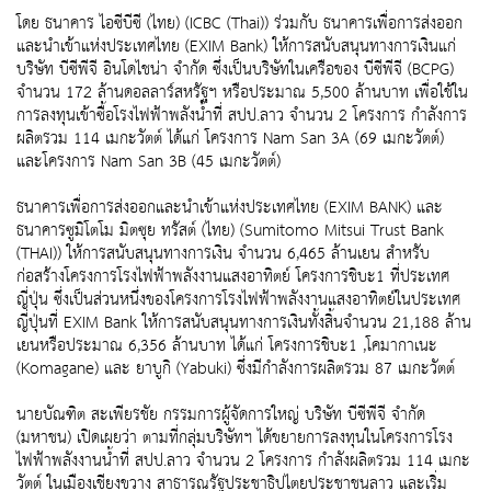
โดย ธนาคาร ไอซีบีซี (ไทย) (ICBC (Thai)) ร่วมกับ ธนาคารเพื่อการส่งออก
และนำเข้าแห่งประเทศไทย (EXIM Bank) ให้การสนับสนุนทางการเงินแก่
บริษัท บีซีพีจี อินโดไชน่า จำกัด ซึ่งเป็นบริษัทในเครือของ บีซีพีจี (BCPG)
จำนวน 172 ล้านดอลลาร์สหรัฐฯ หรือประมาณ 5,500 ล้านบาท เพื่อใช้ใน
การลงทุนเข้าซื้อโรงไฟฟ้าพลังน้ำที่ สปป.ลาว จำนวน 2 โครงการ กำลังการ
ผลิตรวม 114 เมกะวัตต์ ได้แก่ โครงการ Nam San 3A (69 เมกะวัตต์)
และโครงการ Nam San 3B (45 เมกะวัตต์)
ธนาคารเพื่อการส่งออกและนำเข้าแห่งประเทศไทย (EXIM BANK) และ
ธนาคารซูมิโตโม มิตซุย ทรัสต์ (ไทย) (Sumitomo Mitsui Trust Bank
(THAI)) ให้การสนับสนุนทางการเงิน จำนวน 6,465 ล้านเยน สำหรับ
ก่อสร้างโครงการโรงไฟฟ้าพลังงานแสงอาทิตย์ โครงการชิบะ1 ที่ประเทศ
ญี่ปุ่น ซึ่งเป็นส่วนหนึ่งของโครงการโรงไฟฟ้าพลังงานแสงอาทิตย์ในประเทศ
ญี่ปุ่นที่ EXIM Bank ให้การสนับสนุนทางการเงินทั้งสิ้นจำนวน 21,188 ล้าน
เยนหรือประมาณ 6,356 ล้านบาท ได้แก่ โครงการชิบะ1 ,โคมากาเนะ
(Komagane) และ ยาบูกิ (Yabuki) ซึ่งมีกำลังการผลิตรวม 87 เมกะวัตต์
นายบัณฑิต สะเพียรชัย กรรมการผู้จัดการใหญ่ บริษัท บีซีพีจี จำกัด
(มหาชน) เปิดเผยว่า ตามที่กลุ่มบริษัทฯ ได้ขยายการลงทุนในโครงการโรง
ไฟฟ้าพลังงานน้ำที่ สปป.ลาว จำนวน 2 โครงการ กำลังผลิตรวม 114 เมกะ
วัตต์ ในเมืองเชียงขวาง สาธารณรัฐประชาธิปไตยประชาชนลาว และเริ่ม