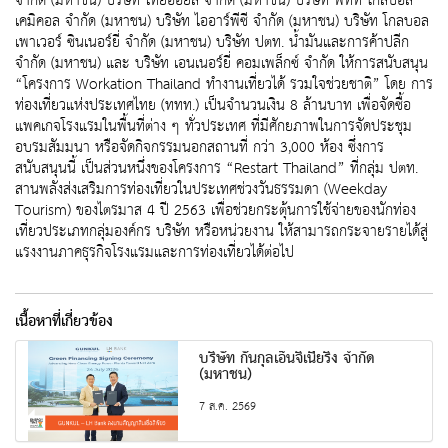
จำกัด (มหาชน) บริษัท ไทยออยล์ จำกัด (มหาชน) บริษัท พีทีที โกลบอล
เคมิคอล จำกัด (มหาชน) บริษัท ไออาร์พีซี จำกัด (มหาชน) บริษัท โกลบอล
เพาเวอร์ ซินเนอร์ยี่ จำกัด (มหาชน) บริษัท ปตท. น้ำมันและการค้าปลีก
จำกัด (มหาชน) และ บริษัท เอนเนอร์ยี่ คอมเพล็กซ์ จำกัด ให้การสนับสนุน
“โครงการ Workation Thailand ทำงานเที่ยวได้ รวมใจช่วยชาติ” โดย การ
ท่องเที่ยวแห่งประเทศไทย (ททท.) เป็นจำนวนเงิน 8 ล้านบาท เพื่อจัดซื้อ
แพคเกจโรงแรมในพื้นที่ต่าง ๆ ทั่วประเทศ ที่มีศักยภาพในการจัดประชุม
อบรมสัมมนา หรือจัดกิจกรรมนอกสถานที่ กว่า 3,000 ห้อง ซึ่งการ
สนับสนุนนี้ เป็นส่วนหนึ่งของโครงการ “Restart Thailand” ที่กลุ่ม ปตท.
สานพลังส่งเสริมการท่องเที่ยวในประเทศช่วงวันธรรมดา (Weekday
Tourism) ของไตรมาส 4 ปี 2563 เพื่อช่วยกระตุ้นการใช้จ่ายของนักท่อง
เที่ยวประเภทกลุ่มองค์กร บริษัท หรือหน่วยงาน ให้สามารถกระจายรายได้สู่
แรงงานภาคธุรกิจโรงแรมและการท่องเที่ยวได้ต่อไป
เนื้อหาที่เกี่ยวข้อง
บริษัท กันกุลเอ็นจิเนียริ่ง จำกัด
(มหาชน)
7 ส.ค. 2569