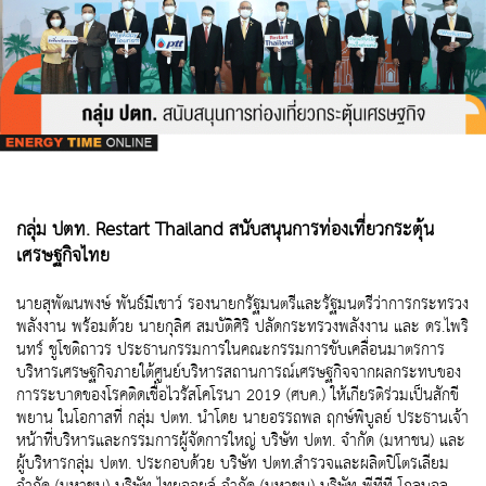
กลุ่ม ปตท. Restart Thailand สนับสนุนการท่องเที่ยวกระตุ้น
เศรษฐกิจไทย
นายสุพัฒนพงษ์ พันธ์มีเชาว์ รองนายกรัฐมนตรีและรัฐมนตรีว่าการกระทรวง
พลังงาน พร้อมด้วย นายกุลิศ สมบัติศิริ ปลัดกระทรวงพลังงาน และ ดร.ไพริ
นทร์ ชูโชติถาวร ประธานกรรมการในคณะกรรมการขับเคลื่อนมาตรการ
บริหารเศรษฐกิจภายใต้ศูนย์บริหารสถานการณ์เศรษฐกิจจากผลกระทบของ
การระบาดของโรคติดเชื้อไวรัสโคโรนา 2019 (ศบค.) ให้เกียรติร่วมเป็นสักขี
พยาน ในโอกาสที่ กลุ่ม ปตท. นำโดย นายอรรถพล ฤกษ์พิบูลย์ ประธานเจ้า
หน้าที่บริหารและกรรมการผู้จัดการใหญ่ บริษัท ปตท. จำกัด (มหาชน) และ
ผู้บริหารกลุ่ม ปตท. ประกอบด้วย บริษัท ปตท.สำรวจและผลิตปิโตรเลียม