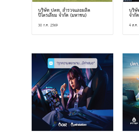
บริษัท ปตท. สำรวจและผลิต
บริษั
ปิโตรเลียม จำกัด (มหาชน)
จำกั
30 ก.ค. 2569
4 ส.ค.