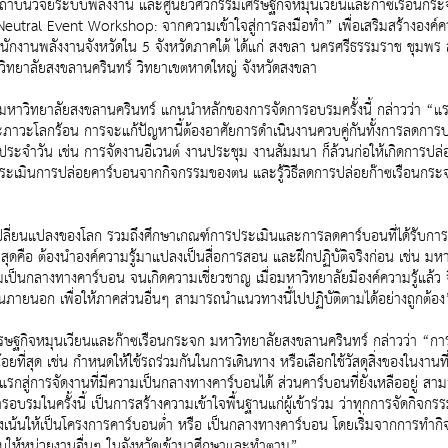
ถาบันวิจัยระบบพลังงาน และศูนย์วิศวกรรมเศรษฐกิจหมุนเวียนและก๊าซเรือนก
eutral Event Workshop: จากความเข้าใจสู่การลงมือทำ” เพื่อเสริมสร้างองค์
ำนักงานพลังงานจังหวัดใน 5 จังหวัดภาคใต้ ได้แก่ สงขลา นครศรีธรรมราช ชุมพร
วิทยาลัยสงขลานครินทร์ วิทยาเขตหาดใหญ่ จังหวัดสงขลา
 มหาวิทยาลัยสงขลานครินทร์ แกนนำหลักของการจัดการอบรมครั้งนี้ กล่าวว่า “แ
ภาวะโลกร้อน การจะแก้ปัญหานี้ต้องอาศัยการดำเนินงานควบคู่กันทั้งการลดการป
ำวัน เช่น การจัดงานอีเวนต์ งานประชุม งานสัมมนา ก็ล้วนก่อให้เกิดการปล่อยก
งวิธีประเมินการปล่อยคาร์บอนจากกิจกรรมของตน และรู้วิธีลดการปล่อยก๊าซเรือนก
ปลี่ยนแปลงของโลก รวมถึงศึกษาเกณฑ์การประเมินและการลดคาร์บอนที่ได้รับการ
ญที่สุดคือ ต้องนำองค์ความรู้มาแปลงเป็นสื่อการสอน และฝึกปฏิบัติจริงก่อน เช่น
็นกลางทางคาร์บอน จนเกิดความเชี่ยวชาญ เมื่อมหาวิทยาลัยมีองค์ความรู้แล้ว จึง
นภายนอก เพื่อให้ภาคส่วนอื่นๆ สามารถนำแนวทางนี้ไปปฏิบัติตามได้อย่างถูกต้อง
รมเศรษฐกิจหมุนเวียนและก๊าซเรือนกระจก มหาวิทยาลัยสงขลานครินทร์ กล่าวว่า “
ุด เช่น กำหนดให้ใช้รถร่วมกันในการเดินทาง หรือเลือกใช้วัสดุสิ่งของในงานที่ส่งผ
วแรกสู่การจัดงานที่มีความเป็นกลางทางคาร์บอนได้ ส่วนคาร์บอนที่ยังเหลืออยู
บรมในครั้งนี้ เป็นการสร้างความเข้าใจพื้นฐานแก่ผู้เข้าร่วม ว่าทุกการจัดกิจก
เน้นให้เป็นโครงการคาร์บอนต่ำ หรือ เป็นกลางทางคาร์บอน โดยเริ่มจากการทำกิ
แบบให้หน่วยงานอื่นๆ ในจังหวัดเข้ามาศึกษาและทำตาม”