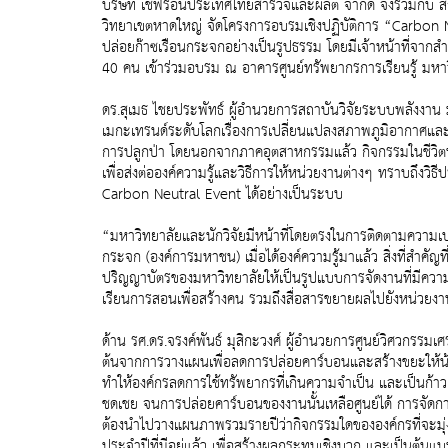
บริษัท เชฟรอนประเทศไทยสำรวจและผลิต จำกัด จึงร่วมกับ ส
วิทยาเขตหาดใหญ่ จัดโครงการอบรมเชิงปฏิบัติการ “Carbon N
ปล่อยก๊าซเรือนกระจกอย่างเป็นรูปธรรม โดยมีเจ้าหน้าที่จากส
40 คน เข้าร่วมอบรม ณ อาคารศูนย์ทรัพยากรการเรียนรู้ มหา
ดร.สุเมธ ไชยประพัทธ์ ผู้อำนวยการสถาบันวิจัยระบบพลังงาน
เมกะเทรนด์ระดับโลกเรื่องการเปลี่ยนแปลงสภาพภูมิอากาศและ
การปลูกป่า โดยนอกจากภาคอุตสาหกรรมแล้ว กิจกรรมในชีวิตประจ
เพื่อส่งต่อองค์ความรู้และวิธีการให้หน่วยงานต่างๆ ทราบถึ
Carbon Neutral Event ได้อย่างเป็นระบบ
“มหาวิทยาลัยและนักวิจัยมีหน้าที่โดยตรงในการติดตามความเ
กระจก (องค์การมหาชน) เมื่อได้องค์ความรู้มาแล้ว สิ่งที่สำคั
ปริญญาบัตรของมหาวิทยาลัยให้เป็นรูปแบบการจัดงานที่มีความเป
เรียนการสอนเพื่อสร้างคน รวมถึงสื่อสารขยายผลไปยังหน่วยงา
ด้าน รศ.ดร.จรงค์พันธ์ มุสิกะวงศ์ ผู้อำนวยการศูนย์วิศวกร
ต้นจากการวางแผนเพื่อลดการปล่อยคาร์บอนและสร้างขยะให้น้อยที่ส
ทำให้องค์กรลดการใช้ทรัพยากรที่เกินความจำเป็น และเป็นก้า
ชดเชย จนการปล่อยคาร์บอนของงานนั้นเหลือศูนย์ได้ การจัดการอ
ต้องนำไปวางแผนภาพรวมรายปีว่ากิจกรรมใดขององค์กรที่จะมุ่ง
ประจำปีที่มีอยู่แล้ว เพื่อสร้างผลกระทบเชิงบวก และเป็นต้น