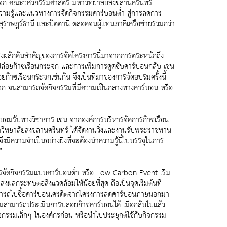
ระจก คณะวิศวกรรมศาสตร์ มหาวิทยาลัยสงขลานครินทร์
ความรู้และแนวทางการจัดกิจกรรมคาร์บอนต่ำ สู่การลดการ
 สุราษฎร์ธานี และปัตตานี ตลอดจนผู้แทนภาคีเครือข่ายรวมกว่า
รงผลักดันสำคัญของการจัดโครงการนี้มาจากการตระหนักถึง
ล่อยก๊าซเรือนกระจก และการเพิ่มการดูดซับคาร์บอนกลับ เช่น
๊าซเรือนกระจกเช่นกัน จึงเป็นที่มาของการจัดอบรมครั้งนี้
ระจก จนสามารถจัดกิจกรรมที่มีความเป็นกลางทางคาร์บอน หรือ
ยอมรับทางวิชาการ เช่น จากองค์การบริหารจัดการก๊าซเรือน
 มหาวิทยาลัยสงขลานครินทร์ ได้จัดงานวิ่งและงานรับพระราชทาน
มีความจำเป็นอย่างยิ่งที่จะต้องนำความรู้นี้ไปบรรจุในการ
”
การจัดกิจกรรมแบบคาร์บอนต่ำ หรือ Low Carbon Event เริ่ม
ลกระทบต่อสิ่งแวดล้อมให้น้อยที่สุด ถือเป็นจุดเริ่มต้นที่
่ สามารถไปซื้อคาร์บอนเครดิตจากโครงการลดคาร์บอนภายนอกมา
รรมสามารถประเมินการปล่อยก๊าซคาร์บอนได้ เมื่อกลับไปแล้ว
จกรรมเล็กๆ ในองค์กรก่อน หรือนำไปประยุกต์ใช้กับกิจกรรม