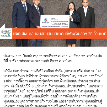
ปตท.สผ. มอบเงินสนับสนุนสมาคมกีฬาฟุตบอลฯ 20 ล้านบาท ต่อเนื่องเป็น
ปีที่ 3 พัฒนาศักยภาพและยกระดับกีฬาฟุตบอลไทย
บริษัท ปตท.สำรวจและผลิตปิโตรเลียม จำกัด (มหาชน) หรือ ปตท.สผ. โดย
นางสาวโศภิษฐา โชติช่วงb ผู้ช่วยกรรมการผู้จัดการใหญ่ สายงานภาพลักษณ์
องค์กร การสื่อสาร และความรู้องค์กร มอบเงินสนับสนุน จำนวน 20 ล้าน
บาท ต่อเนื่องเป็นปีที่ 3 แก่สมาคมกีฬาฟุตบอลแห่งประเทศไทย ในพระบรม
ราชูปถัมภ์ โดยมี ดร.ชาญวิทย์ ผลชีวิน อุปนายก สมาคมกีฬาฟุตบอลแห่ง
ประเทศไทยฯ เป็นผู้รับมอบเพื่อร่วมส่งเสริมการพัฒนาศักยภาพนักกีฬา
ฟุตบอลและบุคลากรทางการกีฬาของไทย และยกระดับวงการฟุตบอลไทยสู่
มาตรฐานสากล โดยมีนายเอกพล พลนาวี เลขาธิการสมาคมฯ และนาย