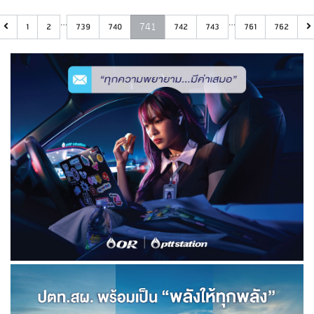
…
…
741
1
2
739
740
742
743
761
762