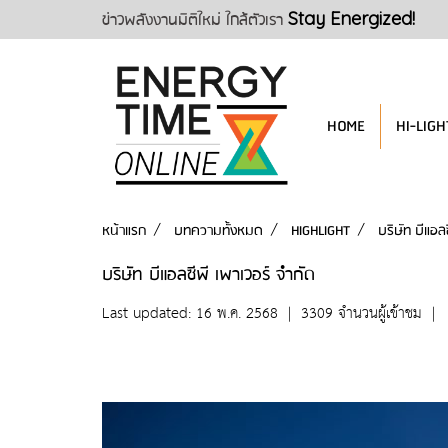
ข่าวพลังงานมิติใหม่ ใกล้ตัวเรา
Stay Energized!
HOME
HI-LIGH
หน้าแรก
บทความทั้งหมด
HIGHLIGHT
บริษัท บีแอล
บริษัท บีแอลซีพี เพาเวอร์ จำกัด
Last updated: 16 พ.ค. 2568
|
3309 จำนวนผู้เข้าชม
|