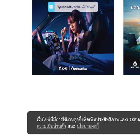
เว็บไซต์นี้มีการใช้งานคุกกี้ เพื่อเพิ่มประสิทธิภาพและประส
ความเป็นส่วนตัว
และ
นโยบายคุกกี้