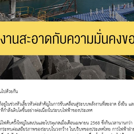
นไปด้วยกัน
ู่ในช่วงหัวเลี้ยวหัวต่อสำคัญในการขับเคลื่อนสู่ระบบพลังงานที่สะอาด ยั่งยืน 
ี่กำลังเติบโตขึ้นอย่างต่อเนื่องในระบบไฟฟ้าของประเทศ
ไฟดับครั้งใหญ่ในสเปนและโปรตุเกสเมื่อเดือนเมษายน 2568 ซึ่งกินเวลานานกว่า 24
ผลกระทบต่อเสถียรภาพของระบบในวงกว้าง ในบริบทของประเทศไทย การไฟฟ้าฝ่าย