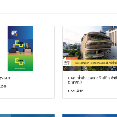
gy&Us
ปตท. น้ำมันและการค้าปลีก จำก
(มหาชน)
 2569
6 ส.ค. 2569