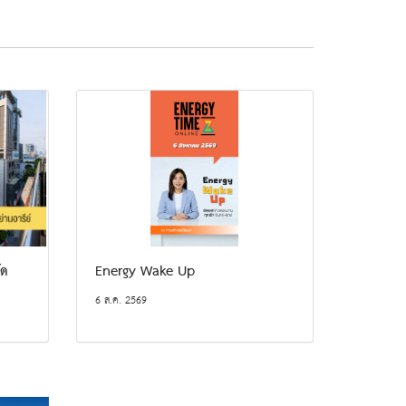
ัด
Energy Wake Up
6 ส.ค. 2569