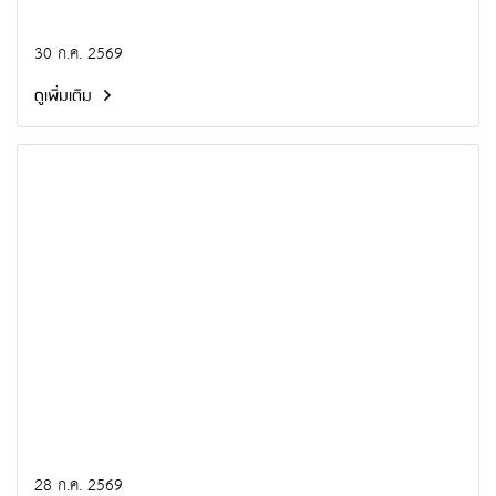
30 ก.ค. 2569
ดูเพิ่มเติม
28 ก.ค. 2569