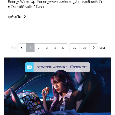
Energy Wake Up #energywakeup#energytimeonline#ข่าว
พลังงานมิติใหม่ใกล้ตัวเรา
ดูเพิ่มเติม
…
1
First
Last
2
3
4
5
37
38