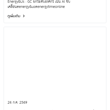
Energy&Us : GC ยกระดับองค์กร เน้น AI ขับ
เคลื่อน#energy&us#energytimeonline
ดูเพิ่มเติม
24 ก.ค. 2569