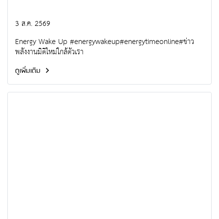
3 ส.ค. 2569
Energy Wake Up #energywakeup#energytimeonline#ข่าว
พลังงานมิติใหม่ใกล้ตัวเรา
ดูเพิ่มเติม