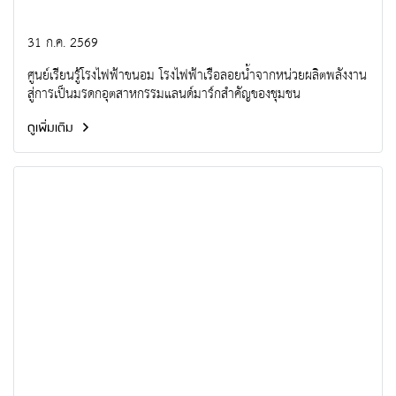
31 ก.ค. 2569
ศูนย์เรียนรู้โรงไฟฟ้าขนอม โรงไฟฟ้าเรือลอยน้ำจากหน่วยผลิตพลังงาน
สู่การเป็นมรดกอุตสาหกรรมแลนด์มาร์กสำคัญของชุมชน
ดูเพิ่มเติม