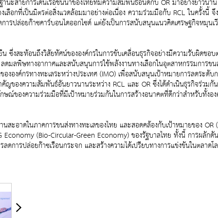
ะสายการเดินเรือชั้นนำของไทยที่มีความสัมพันธ์อันดีกับ OR มาอย่างยาวนาน 
างเลือกที่เป็นมิตรต่อสิ่งแวดล้อมมาอย่างต่อเนื่อง ความร่วมมือกับ RCL ในครั้ง
ยลดการปล่อยก๊าซคาร์บอนไดออกไซด์ แต่ยังเป็นการสนับสนุนแนวคิดเศรษฐกิจหมุน
ยืน ซึ่งสะท้อนถึงวิสัยทัศน์ขององค์กรในการขับเคลื่อนธุรกิจอย่างมีความรับผิดชอบต่อ
ลดมลพิษทางอากาศและสนับสนุนการใช้พลังงานทางเลือกในอุตสาหกรรมการขนส่งตู
ำหนดขององค์กรทางทะเลระหว่างประเทศ (IMO) เพื่อสนับสนุนเป้าหมายการลดระดับ
าวสำคัญของความสัมพันธ์อันยาวนานระหว่าง RCL และ OR ซึ่งได้ดำเนินธุรกิจร่ว
นสัญลักษณ์ของความร่วมมือที่มีเป้าหมายร่วมกันในการสร้างอนาคตที่ดีกว่าสำหรับทั
ใช้พลังงานสะอาดในภาคการขนส่งทางทะเลของไทย และสอดคล้องกับเป้าหมายของ OR 
 Economy (Bio-Circular-Green Economy) ของรัฐบาลไทย ทั้งนี้ การผลักดัน
ารลดการปล่อยก๊าซเรือนกระจก และสร้างความได้เปรียบทางการแข่งขันในตลาดโลกที่