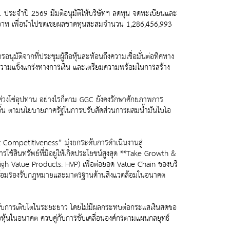
่ 1 ประจำปี 2569 มีมติอนุมัติให้บริษัทฯ ลดทุน จดทะเบียนและ
00 บาท เพื่อนำไปชดเชยผลขาดทุนสะสมจำนวน 1,286,456,993
นุมัติจากที่ประชุมผู้ถือหุ้นสะท้อนถึงความเชื่อมั่นต่อทิศทาง
งความแข็งแกร่งทางการเงิน และเตรียมความพร้อมในการสร้าง
วงโซ่อุปทาน อย่างไรก็ตาม GGC ยังคงรักษาศักยภาพการ
่มขึ้น ตามนโยบายภาครัฐในการปรับสัดส่วนการผสมน้ำมันไบโอ
t Competitiveness” มุ่งยกระดับการดำเนินงานสู่
ใช้สินทรัพย์ที่มีอยู่ให้เกิดประโยชน์สูงสุด **Take Growth &
igh Value Products: HVP) เพื่อต่อยอด Value Chain ของบริ
มพร้อมรองรับกฎหมายและมาตรฐานด้านสิ่งแวดล้อมในอนาคต
รองรับการเติบโตในระยะยาว โดยไม่มีผลกระทบต่อกระแสเงินสดขอ
ือหุ้นในอนาคต ควบคู่กับการขับเคลื่อนองค์กรตามแผนกลยุทธ์