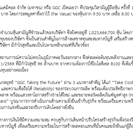
คมิคอล จำกัด (มหาชน) หรือ GGC เปิดเผยว่า ที่ประชุมวิสามัญผู้ถือหุ้น ครั้งที
บาท โดยการลดมูลค่าที่ตราไว้ (Par Value) ของหุ้นจาก 9.50 บาท เหลือ 8.
ำนวนหุ้นสามัญที่ชำระแล้วของบริษัทฯ ซึ่งยังคงอยู่ที่ 1,023,666,700 หุ้น โดยการอ
งทุนของบริษัทฯ ซึ่งเป็นส่วนสำคัญในการล้างผลขาดทุนสะสมทางบัญชี เสริมสร้า
ริษัทฯ มีกำไรสุทธิและเป็นไปตามหลักเกณฑ์ที่เกี่ยวข้อง
านการณ์ความไม่สงบในภูมิภาคตะวันออกกลาง ซึ่งส่งผลต่อต้นทุนพลังงานและห่
1/2569 ที่มีกำไรสุทธิ 96 ล้านบาท จากความต้องการใช้ไบโอดีเซล B100 ที่เพิ
ทุนอย่างต่อเนื่อง
้แผนกลยุทธ์ “GGC Taking the Future” ผ่าน 3 แนวทางสำคัญ ได้แก่ “Take Cos
 และความเชื่อถือได้ (Reliability) ของกระบวนการผลิต พร้อมเพิ่มประสิทธิภาพการ
ลาด พร้อมแสวงหาโอกาสสร้างรายได้ใหม่ และขยายพอร์ตผลิตภัณฑ์มูลค่าสูง (H
ward” บูรณาการการดำเนินงานด้านความยั่งยืนเข้ากับธุรกิจ พร้อมเตรียมควา
ในการแข่งขันและรองรับการเติบโตอย่างยั่งยืน
างทางการเงินให้มีความเหมาะสม ควบคู่กับการเดินหน้าปรับโครงสร้างธุรกิจเพื่อ
ทางบัญชี เพื่อเตรียมความพร้อมในการสร้างผลตอบแทนที่มั่นคงและยั่งยืนแก่ผู้ถ