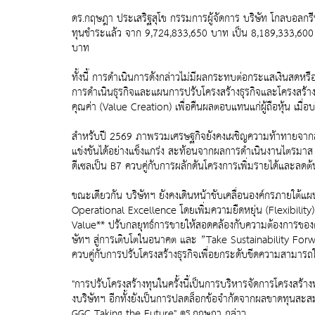
ดร.กฤษฎา ประเสริฐสุโข กรรมการผู้จัดการ บริษัท โกลบอลกรีนเ
ทุนชำระแล้ว จาก 9,724,833,650 บาท เป็น 8,189,333,600 
บาท
ทั้งนี้ การดำเนินการดังกล่าวไม่มีผลกระทบต่อกระแสเงินสดหรือจ
การดำเนินธุรกิจและแผนการปรับโครงสร้างธุรกิจและโครงสร้า
คุณค่า (Value Creation) เพื่อคืนผลตอบแทนแก่ผู้ถือหุ้น เมื่อบ
สำหรับปี 2569 ภาพรวมเศรษฐกิจยังคงเผชิญความท้าทายจากสถ
แข่งขันได้อย่างแข็งแกร่ง สะท้อนจากผลการดำเนินงานไตรมาส 
ดีเซลเป็น B7 ควบคู่กับการผลักดันโครงการเพิ่มรายได้และลดต้น
ขณะเดียวกัน บริษัทฯ ยังคงเดินหน้าขับเคลื่อนองค์กรภายใต
Operational Excellence โดยเพิ่มความยืดหยุ่น (Flexibility)
Value** ปรับกลยุทธ์การขายให้สอดคล้องกับความต้องการของต
ษัทฯ สู่การเติบโตในอนาคต และ ”Take Sustainability For
ควบคู่กับการปรับโครงสร้างธุรกิจเพื่อยกระดับขีดความสามารถ
"การปรับโครงสร้างทุนในครั้งนี้เป็นการบริหารจัดการโครงสร้
งบริษัทฯ อีกทั้งยังเป็นการปลดล็อกข้อจำกัดจากผลขาดทุนสะสม
GGC Taking the Future" ดร.กฤษฎา กล่าว