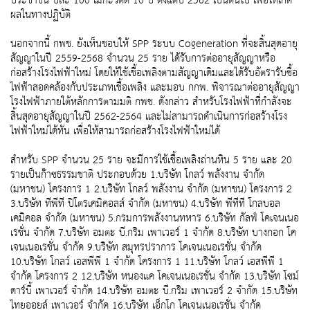
ประชาชน ปีละ 100 เมกะวัตต์ 10 ปี ตั้งแต่ปี 2562 เป็นต้นไป เพื่อให้เกิด
ผลในทางปฏิบัติ
นอกจากนี้ กพช. ยังเห็นชอบให้ SPP ระบบ Cogeneration ที่จะสิ้นสุดอายุ
สัญญาในปี 2559-2568 จำนวน 25 ราย ได้รับการต่ออายุสัญญาหรือ
ก่อสร้างโรงไฟฟ้าใหม่ โดยให้ใช้เชื้อเพลิงตามสัญญาเดิมและได้รับอัตรารับซื้อ
ไฟฟ้าสอดคล้องกับประเภทเชื้อเพลิง และมอบ กกพ. พิจารณาต่ออายุสัญญา
โรงไฟฟ้าภายใต้หลักการตามมติ กพช. ดังกล่าว สำหรับโรงไฟฟ้าที่กำลังจะ
สิ้นสุดอายุสัญญาในปี 2562-2564 และไม่สามารถดำเนินการก่อสร้างโรง
ไฟฟ้าใหม่ได้ทัน เพื่อให้สามารถก่อสร้างโรงไฟฟ้าใหม่ได้
สำหรับ SPP จำนวน 25 ราย จะมีการใช้เชื้อเพลิงถ่านหิน 5 ราย และ 20
รายเป็นก๊าซธรรมชาติ ประกอบด้วย 1.บริษัท โกลว์ พลังงาน จำกัด
(มหาชน) โครงการ 1 2.บริษัท โกลว์ พลังงาน จำกัด (มหาชน) โครงการ 2
3.บริษัท ทีพีที ปิโตรเคมิคอลส์ จำกัด (มหาชน) 4.บริษัท พีทีที โกลบอล
เคมิคอล จำกัด (มหาชน) 5.กรมการพลังงานทหาร 6.บริษัท กัลฟ์ โคเจนเนอ
เรชั่น จำกัด 7.บริษัท อมตะ บี.กริม เพาเวอร์ 1 จำกัด 8.บริษัท บางกอก โค
เจนเนอเรชั่น จำกัด 9.บริษัท สมุทรปราการ โคเจนเนอเรชั่น จำกัด
10.บริษัท โกลว์ เอสพีพี 1 จำกัด โครงการ 1 11.บริษัท โกลว์ เอสพีพี 1
จำกัด โครงการ 2 12.บริษัท หนองแค โคเจนเนอเรชั่น จำกัด 13.บริษัท โซม์
ดาร์บี้ เพาเวอร์ จำกัด 14.บริษัท อมตะ บี.กริม เพาเวอร์ 2 จำกัด 15.บริษัท
ไทยออยล์ เพาเวอร์ จำกัด 16.บริษัท เอ็กโก โคเจนเนอเรชั่น จำกัด