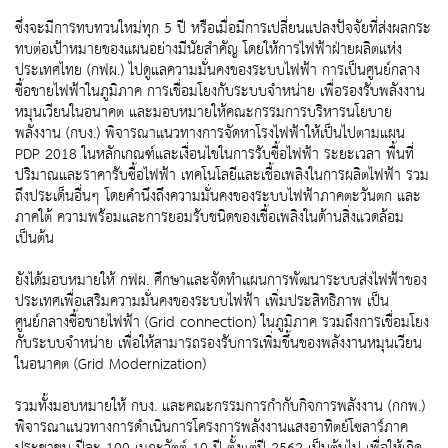
ซึ่งจะมีการทบทวนใหม่ทุก 5 ปี หรือเมื่อมีการเปลี่ยนแปลงปัจจัยที่ส่งผลกระ
ทบต่อเป้าหมายของแผนอย่างมีนัยสำคัญ โดยให้การไฟฟ้าฝ่ายผลิตแห่ง
ประเทศไทย (กฟผ.) ไปดูแลความมั่นคงของระบบไฟฟ้า การเป็นศูนย์กลาง
ซื้อขายไฟฟ้าในภูมิภาค การเชื่อมโยงกับระบบจำหน่าย เพื่อรองรับพลังงาน
หมุนเวียนในอนาคต และมอบหมายให้คณะกรรมการบริหารนโยบาย
พลังงาน (กบง.) พิจารณาแนวทางการจัดหาโรงไฟฟ้าให้เป็นไปตามแผน
PDP 2018 ในหลักเกณฑ์และเงื่อนไขในการรับซื้อไฟฟ้า ระยะเวลา พื้นที่
ปริมาณและราคารับซื้อไฟฟ้า เทคโนโลยีและเชื้อเพลิงในการผลิตไฟฟ้า รวม
ถึงประเด็นอื่นๆ โดยคำนึงถึงความมั่นคงของระบบไฟฟ้าภาคตะวันตก และ
ภาคใต้ ความพร้อมและการยอมรับชนิดของเชื้อเพลิงในด้านสิ่งแวดล้อม
เป็นต้น
ยังได้มอบหมายให้ กฟผ. ศึกษาและจัดทำแผนการพัฒนาระบบส่งไฟฟ้าของ
ประเทศเพื่อเสริมความมั่นคงของระบบไฟฟ้า เพิ่มประสิทธิภาพ เป็น
ศูนย์กลางซื้อขายไฟฟ้า (Grid connection) ในภูมิภาค รวมถึงการเชื่อมโยง
กับระบบจำหน่าย เพื่อให้สามารถรองรับการเพิ่มขึ้นของพลังงานหมุนเวียน
ในอนาคต (Grid Modernization)
รวมทั้งมอบหมายให้ กบง. และคณะกรรมการกำกับกิจการพลังงาน (กกพ.)
พิจารณาแนวทางการดำเนินการโครงการพลังงานแสงอาทิตย์โซลาร์ภาค