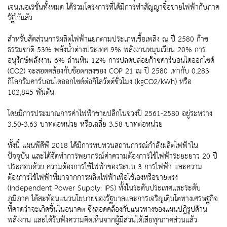
เจนเนอเรชั่นทั้งหมด ได้รวมโครงการที่ได้มีการทำสัญญาซื้อขายไฟฟ้ากับภาค
รัฐไว้แล้ว
สำหรับสัดส่วนการผลิตไฟฟ้าแยกตามประเภทเชื้อเพลิง ณ ปี 2580 ก๊าซ
ธรรมชาติ 53% พลังน้ำต่างประเทศ 9% พลังงานหมุนเวียน 20% การ
อนุรักษ์พลังงาน 6% ถ่านหิน 12% การปลดปล่อยก๊าซคาร์บอนไดออกไซด์
(CO2) จะสอดคล้องกับข้อตกลงของ COP 21 ณ ปี 2580 เท่ากับ 0.283
กิโลกรัมคาร์บอนไดออกไซด์ต่อกิโลวัตต์ชั่วโมง (kgCO2/kWh) หรือ
103,845 พันตัน
โดยมีการประมาณการค่าไฟฟ้าขายปลีกในช่วงปี 2561-2580 อยู่ระหว่าง
3.50-3.63 บาทต่อหน่วย หรือเฉลี่ย 3.58 บาทต่อหน่วย
ทั้งนี้ แผนพีดีพี 2018 ได้มีการทบทวนสถานการณ์กำลังผลิตไฟฟ้าใน
ปัจจุบัน และได้จัดทำการพยากรณ์ค่าความต้องการใช้ไฟฟ้าระยะยาว 20 ปี
ประกอบด้วย ความต้องการใช้ไฟฟ้าของระบบ 3 การไฟฟ้า และความ
ต้องการใช้ไฟฟ้าที่มาจากการผลิตไฟฟ้าเพื่อใช้เองหรือขายตรง
(Independent Power Supply: IPS) ทั้งในระดับประเทศและระดับ
ภูมิภาค ได้สะท้อนแนวนโยบายของรัฐบาลและการเจริญเติบโตทางเศรษฐกิจ
ที่คาดว่าจะเกิดขึ้นในอนาคต ซึ่งสอดคล้องกับแนวทางของแผนปฏิรูปด้าน
พลังงาน และได้รับฟังความคิดเห็นจากผู้มีส่วนได้เสียทุกภาคส่วนแล้ว