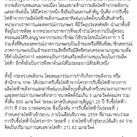
จากพลังงานทดแทนมาต่อเนื่อง โดยเฉพาะด้านการผลิตไฟฟ้าจากพลังงาน
แสงอาทิตย์นั้น ได้มีโครงการหนึ่ง ซึ่งถือเป็นผลงานสำคัญ นั่นคือ การรับซื้อ
ไฟฟ้าจากการผลิตไฟฟ้าพลังงานแสงอาทิตย์แบบติดตั้งบนพื้นดินสำหรับ
หน่วยงานราชการและสหกรณ์การเกษตร ที่มีวัตถุประสงค์หลัก นำเอาพื้นที่
ที่อยู่ในราชพัสดุ จากหน่วยงานราชการที่จะเข้าร่วมโครงการเป็นผู้ครอบ
ครองและได้รับอนุญาตจากกรมธนารักษ์มาใช้ประโยชน์ในโครงการ ฯ นี้
รวมทั้งที่ดินของสหกรณ์ภาคการเกษตรเป็นเจ้าของหรือที่ดินที่สมาชิกสหกรณ์
ภาคการเกษตรเป็นเจ้าของกรรมสิทธิ์หรือมีสิทธิครอบครองตามกฎหมายเพื่อ
ใช้ดำเนินโครงการ ตลอดจนเป็นการส่งเสริมพลังงานหมุนเวียนในการผลิต
ไฟฟ้า อีกทั้งยังเป็นการพึ่งพาตัวเองได้ในระยะยาวได้ระดับหนึ่ง
ทั้งนี้ กระทรวงพลังงาน โดยคณะกรรมการกำกับกิจการพลังงาน หรือ
สำนักงาน กกพ. ได้ประกาศรับซื้อไฟฟ้าจากโครงการรับซื้อไฟฟ้าจากการ
ผลิตไฟฟ้าพลังงานแสงอาทิตย์แบบติดตั้งบนพื้นดินสำหรับหน่วยงานราชการ
และสหกรณ์การเกษตรดังกล่าว ขนาดติดตั้งไม่เกิน 5 เมกะวัตต์ต่อแห่ง รวม
ทั้งสิ้น 800 เมกะวัตต์ ระยะเวลาสนับสนุนอายุสัญญา 25 ปี รับซื้อไฟฟ้า
(FiT) ที่ 5.66 บาทต่อหน่วย ซึ่งเบื้องต้น การรับซื้อไฟฟ้าในระยะที่ 1
กำหนดจ่ายไฟฟ้าเข้าระบบ ภายในเดือนธันวาคม 2559 ที่ผ่านมาพบว่าผล
การรับซื้อไฟฟ้าในโครงการฯ ระยะที่ 1 จ่ายไฟฟ้าเข้าสู่ระบบได้แล้ว 64 ราย
คิดเป็นปริมาณการเสนอขายไฟฟ้า 271.82 เมกะวัตต์