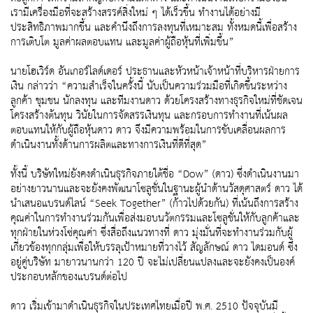
เรามีเครื่องมือที่จะสร้างสรรค์สิ่งใหม่ ๆ ได้เร็วขึ้น ทำงานได้อย่างมี
ประสิทธิภาพมากขึ้น และคำนึงถึงการลงทุนที่เหมาะสม ทั้งหมดนี้เพื่อสร้าง
การเติบโต มูลค่าผลตอบแทน และมูลค่าผู้ถือหุ้นที่เพิ่มขึ้น”
นายโฮเวิร์ด อันเกอร์ไลด์เดอร์ ประธานและหัวหน้าเจ้าหน้าที่บริหารฝ่ายการ
เงิน กล่าวว่า “ความสำเร็จในครั้งนี้ นับเป็นความร่วมมือที่เกิดขึ้นระหว่าง
ลูกค้า ชุมชน นักลงทุน และทีมงานดาว ด้วยโครงสร้างทางธุรกิจใหม่ที่ชัดเจน
โครงสร้างต้นทุน วินัยในการจัดสรรเงินทุน และกรอบการทำงานที่เน้นผล
ตอบแทนให้กับผู้ถือหุ้นดาว ดาว จึงมีความพร้อมในการขับเคลื่อนผลการ
ดำเนินงานทั้งด้านการผลิตและทางการเงินที่ดีที่สุด”
ทั้งนี้ บริษัทใหม่ยังคงดำเนินธุรกิจภายใต้ชื่อ “Dow” (ดาว) ซึ่งดำเนินงานมา
อย่างยาวนานและจะยังคงพัฒนาโซลูชั่นในฐานะผู้นำด้านวัสดุศาสตร์ ดาว ได้
นำเสนอแบรนด์ไลน์ “Seek Together” (ก้าวไปด้วยกัน) ที่เน้นถึงการสร้าง
คุณค่าในการทำงานร่วมกันเพื่อส่งมอบนวัตกรรมและโซลูชั่นให้กับลูกค้าและ
ทุกฝ่ายในห่วงโซ่คุณค่า ซึ่งสื่อถึงแนวทางที่ ดาว มุ่งมั่นที่จะทำงานร่วมกับผู้
เกี่ยวข้องทุกกลุ่มเพื่อให้บรรลุเป้าหมายที่วางไว้ สัญลักษณ์ ดาว ไดมอนด์ ซึ่ง
อยู่คู่บริษัท มายาวนานกว่า 120 ปี จะไม่เปลี่ยนแปลงและจะยังคงเป็นองค์
ประกอบหลักของแบรนด์ต่อไป
ดาว เริ่มเข้ามาดำเนินธุรกิจในประเทศไทยเมื่อปี พ.ศ. 2510 ปัจจุบันมี