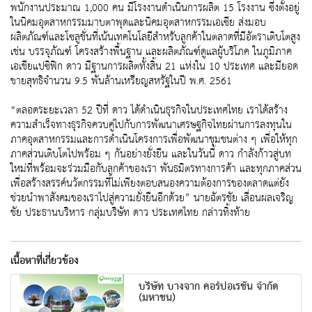
พนักงานประมาณ 1,000 คน มีโรงงานดำเนินการผลิต 15 โรงงาน ซึ่งตั้งอยู่
ในนิคมอุตสาหกรรมมาบตาพุดและนิคมอุตสาหกรรมเอเซีย ส่งมอบ
ผลิตภัณฑ์และโซลูชั่นที่เน้นเทคโนโลยีสำหรับลูกค้าในตลาดที่มีอัตราเติบโตสูง
เช่น บรรจุภัณฑ์ โครงสร้างพื้นฐาน และผลิตภัณฑ์ดูแลผู้บริโภค ในภูมิภาค
เอเชียแปซิฟิก ดาว มีฐานการผลิตทั้งสิ้น 21 แห่งใน 10 ประเทศ และมียอด
ขายสุทธิจำนวน 9.5 พันล้านเหรียญสหรัฐในปี พ.ศ. 2561
“ตลอดระยะเวลา 52 ปีที่ ดาว ได้ดำเนินธุรกิจในประเทศไทย เราได้สร้าง
ความสำเร็จทางธุรกิจควบคู่ไปกับการพัฒนาเศรษฐกิจไทยผ่านการลงทุนใน
ภาคอุตสาหกรรมและการดำเนินโครงการเพื่อพัฒนาชุมชนต่าง ๆ เพื่อให้ทุก
ภาคส่วนเติบโตไปพร้อม ๆ กันอย่างยั่งยืน และในวันนี้ ดาว กำลังก้าวสู่บท
ใหม่ที่พร้อมจะร่วมมือกับลูกค้าของเรา พันธมิตรทางการค้า และทุกภาคส่วน
เพื่อสร้างสรรค์นวัตกรรมที่ไม่เพียงตอบสนองความต้องการของตลาดแต่ยัง
ช่วยนำพาสังคมของเราไปสู่ความยั่งยืนอีกด้วย” นายฉัตรชัย เลื่อนผลเจริญ
ชัย ประธานบริหาร กลุ่มบริษัท ดาว ประเทศไทย กล่าวทิ้งท้าย
เนื้อหาที่เกี่ยวข้อง
บริษัท บางจาก คอร์ปอเรชั่น จำกัด
(มหาชน)