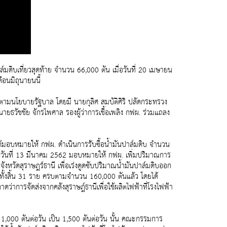
มดิบเที่ยวสุดท้าย จำนวน 66,000 ตัน เมื่อวันที่ 20 เมษายน
ือนมิถุนายนนี้
าตามนโยบายรัฐบาล โดยมี นายกุลิศ สมบัติศิริ ปลัดกระทรวง
ายธวัชชัย จักรไพศาล รองผู้ว่าการเชื้อเพลิง กฟผ. ร่วมแถลง
ด้มอบหมายให้ กฟผ. ดำเนินการรับซื้อน้ำมันปาล์มดิบ จำนวน
่อวันที่ 13 มีนาคม 2562 มอบหมายให้ กฟผ. เพิ่มปริมาณการ
จังหวัดสุราษฎร์ธานี เพื่อเร่งดูดซับปริมาณน้ำมันปาล์มดิบออก
บทั้งสิ้น 31 ราย ครบตามจำนวน 160,000 ตันแล้ว โดยได้
ว่าการจัดส่งจากคลังสุราษฎ์ธานีเพื่อใช้ผลิตไฟฟ้าที่โรงไฟฟ้า
าก 1,000 ตันต่อวัน เป็น 1,500 ตันต่อวัน นั้น คณะกรรมการ