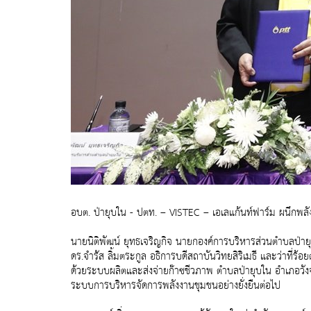
อบต. ป่ายุบใน - ปตท. – VISTEC – เอเลแก้นท์ฟาร์ม ผนึกพลังส
นายนิติพัฒน์ ยุทธเจริญกิจ นายกองค์การบริหารส่วนตำบลป่าย
ดร.จำรัส ลิ้มตระกูล อธิการบดีสถาบันวิทยสิริเมธี และว่าที
ด้วยระบบผลิตและส่งจ่ายก๊าซชีวภาพ ตำบลป่ายุบใน อำเภอวัง
ระบบการบริหารจัดการพลังงานชุมชนอย่างยั่งยืนต่อไป