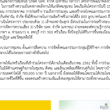
กรและกิจการสัมพันธ์ บริษัท ปตท. จำกัด (มหาชน) กล่าวว่า โครงการพัฒนาพลัง
. ในการสร้างความมั่นคงทางพลังงานให้แก่สังคมชุมชน โดยเริ่มต้นโครงการในปี 
ผน การประชาคม การก่อสร้าง รวมถึงการร่วมทุน และสร้างกลไกคณะกรรมการกลุ่มผ
้นท์ฟาร์ม จำกัด ซึ่งมีศักยภาพในการผลิตก๊าซชีวภาพได้ถึง 800 ลูกบาศก์เมตร ถื
เนินโครงการฯ ประกอบด้วย 1) เจ้าของฟาร์มสุกร มีส่วนร่วมในการก่อสร้างระบบผ
ารจัดการความเสี่ยง 3) บริษัท ปตท. จำกัด (มหาชน) ถ่ายทอดองค์ความรู้การก
ฯ ต. ท่ามะนาว จ. ลพบุรี กว่า 500 ครัวเรือน ซึ่งปัจจุบันได้รับการขึ้นทะ
ิกูล และวัสดุเหลือใช้
บวนการชุมชน ตั้งแต่การสื่อความ การจัดตั้งคณะกรรมการกลุ่มผู้ใช้ก๊าซฯ การจัด
ะบบได้ในระยะยาวอย่างยั่งยืนต่อไป
ภาพให้แก่ครัวเรือนที่เข้าร่วมโครงการได้ภายในเดือนธันวาคม 2562 ทั้งนี้ การร
็จในมิติด้านเศรษฐกิจภายในชุมชน สังคม และสิ่งแวดล้อมที่ดีควบคู่กันไป โดยช
มารถลดค่าไฟได้ 780,000 บาท/ ปี นอกจากนี้ ยังส่งผลให้สังคมโดยรวมได้ประ
ณภาพชีวิตที่ดีขึ้น ตลอดจนสร้างความเข้มแข็งของชุมชนให้สามารถพึ่งพาตนเองใน