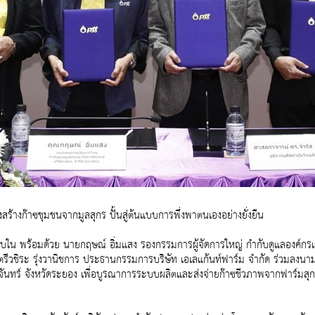
ร้างก๊าซชุมชนจากมูลสุกร ปั้นสู่ต้นแบบการพึ่งพาตนเองอย่างยั่งยืน
ุบใน พร้อมด้วย นายกฤษณ์ อิ่มแสง รองกรรมการผู้จัดการใหญ่ กำกับดูแลองค์กร
่ร้อยตรีวชิระ รุ่งวานิชการ ประธานกรรมการบริษัท เอเลแก้นท์ฟาร์ม จำกัด ร่วม
จันทร์ จังหวัดระยอง เพื่อบูรณาการระบบผลิตและส่งจ่ายก๊าซชีวภาพจากฟาร์มส