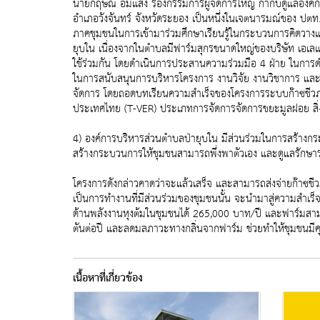
นายกฤษณ์ อิ่มแสง รองกรรมการผู้จัดการใหญ่ กำกับดูแลองค์
อำเภอวังจันทร์ จังหวัดระยอง เป็นหนึ่งในเจตนารมณ์ของ ปตท
ภาคชุมชนในการเข้ามาร่วมศึกษาเรียนรู้ในกระบวนการคิดวางแ
ยุบใน เนื่องจากในตำบลมีฟาร์มสุกรขนาดใหญ่ของบริษัท เอเลแก
ใช้ร่วมกัน โดยดำเนินการประสานความร่วมมือ 4 ฝ่าย ในการดำ
ในการสนับสนุนการบริหารโครงการ งานวิจัย งานวิชาการ และก
จัดการ โดยถอดบทเรียนความสำเร็จของโครงการระบบก๊าซชีวภาพ
ประเทศไทย (T-VER) ประเภทการจัดการจัดการขยะมูลฝอย สิ่งปฏ
4) องค์การบริหารส่วนตำบลป่ายุบใน มีส่วนร่วมในการสร้างกระ
สร้างกระบวนการให้ชุมชนสามารถพึ่งพาตัวเอง และดูแลรักษาร
โครงการดังกล่าวคาดว่าจะแล้วเสร็จ และสามารถส่งจ่ายก๊าซชีว
เป็นการทำงานที่มีส่วนร่วมของชุมชนนั้น จะนำมาสู่ความสำเร
ด้านพลังงานหุงต้มในชุมชนได้ 265,000 บาท/ปี และฟาร์มสา
ตันต่อปี และลดมลภาวะทางกลิ่นจากฟาร์ม ช่วยทำให้ชุมชนมีคุ
เนื้อหาที่เกี่ยวข้อง