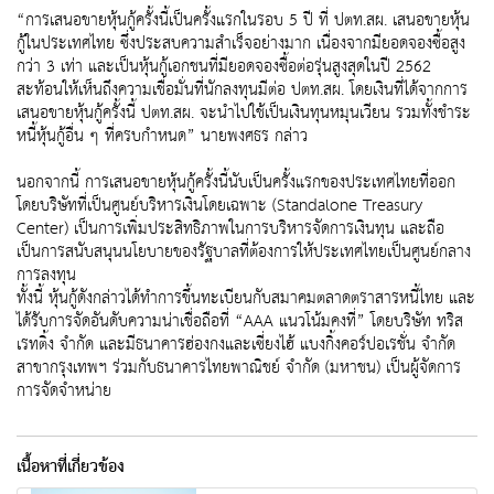
“การเสนอขายหุ้นกู้ครั้งนี้เป็นครั้งแรกในรอบ 5 ปี ที่ ปตท.สผ. เสนอขายหุ้น
กู้ในประเทศไทย ซึ่งประสบความสำเร็จอย่างมาก เนื่องจากมียอดจองซื้อสูง
กว่า 3 เท่า และเป็นหุ้นกู้เอกชนที่มียอดจองซื้อต่อรุ่นสูงสุดในปี 2562
สะท้อนให้เห็นถึงความเชื่อมั่นที่นักลงทุนมีต่อ ปตท.สผ. โดยเงินที่ได้จากการ
เสนอขายหุ้นกู้ครั้งนี้ ปตท.สผ. จะนำไปใช้เป็นเงินทุนหมุนเวียน รวมทั้งชำระ
หนี้หุ้นกู้อื่น ๆ ที่ครบกำหนด” นายพงศธร กล่าว
นอกจากนี้ การเสนอขายหุ้นกู้ครั้งนี้นับเป็นครั้งแรกของประเทศไทยที่ออก
โดยบริษัทที่เป็นศูนย์บริหารเงินโดยเฉพาะ (Standalone Treasury
Center) เป็นการเพิ่มประสิทธิภาพในการบริหารจัดการเงินทุน และถือ
เป็นการสนับสนุนนโยบายของรัฐบาลที่ต้องการให้ประเทศไทยเป็นศูนย์กลาง
การลงทุน
ทั้งนี้ หุ้นกู้ดังกล่าวได้ทำการขึ้นทะเบียนกับสมาคมตลาดตราสารหนี้ไทย และ
ได้รับการจัดอันดับความน่าเชื่อถือที่ “AAA แนวโน้มคงที่” โดยบริษัท ทริส
เรทติ้ง จำกัด และมีธนาคารฮ่องกงและเซี่ยงไฮ้ แบงกิ้งคอร์ปอเรชั่น จำกัด
สาขากรุงเทพฯ ร่วมกับธนาคารไทยพาณิชย์ จำกัด (มหาชน) เป็นผู้จัดการ
การจัดจำหน่าย
เนื้อหาที่เกี่ยวข้อง