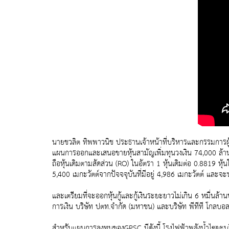
นายชวลิต ทิพพาวนิช ประธานเจ้าหน้าที่บริหารและกรรมการผู้จ
แผนการออกและเสนอขายหุ้นสามัญเพิ่มทุนวงเงิน 74,000 ล้านบา
ถือหุ้นเดิมตามสัดส่วน (RO) ในอัตรา 1 หุ้นเดิมต่อ 0.8819 หุ
5,400 เมกะวัตต์จากปัจจจุบันที่มีอยู่ 4,986 เมกะวัตต์ และจะน
และเตรียมที่จะออกหุ้นกู้และกู้เงินระยะยาวไม่เกิน 6 หมื่นล
การเงิน บริษัท ปตท.จำกัด (มหาชน) และบริษัท พีทีที โกลบอ
สำหรับแผนการลงทุนของGPSC มีดังนี้ โรงไฟฟ้าพลังน้ำไซยะบุรีใน