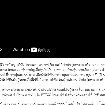
ัดการใหญ่ บริษัท โกลบอล เพาเวอร์ ซินเนอร์ยี่ จำกัด (มหาชน) หรือ GPSC กล่า
ท โดยจะออกหุ้นสามัญเพิ่มทุนไม่เกิน 1,321.43 ล้านหุ้น จากเดิม 1,498.3 ล้านห
้นใหม่ ที่ราคาหุ้นละ 56 บาท เพื่อนำไปใช้ในการลงทุนตามแผนการลงทุน 5 ปี (ปี 6
ำไปใช้คืนเงินกู้ระยะสั้นที่ใช้ซื้อกิจการ บริษัท โกลว์ พลังงาน จำกัด (มหาชน) 
้านบาทในช่วงไตรมาส 4/62 เพื่อนำเงินไปชำระคืนหนี้เงินกู้ระยะสั้นประมาณ 1.3 แ
ล เคมิคอล จำกัด (มหาชน) หรือ PTTGC โดยการชำระคืนหนี้คืนจะทำให้ D/E ลดลง
ลาว ที่จะเริ่มดำเนินการผลิตเชิงพาณิชย์ (COD) ในปีนี้ , โรงไฟฟ้าพลังน้ำน้ำลิก 