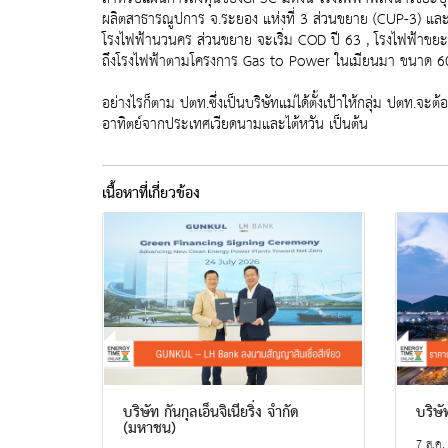
ผลิตสาธารณูปการ จ.ระยอง แห่งที่ 3 ส่วนขยาย (CUP-3) และแ
โรงไฟฟ้านวนคร ส่วนขยาย จะเริ่ม COD ปี 63 , โรงไฟฟ้าขยะ ใน
ถึงโรงไฟฟ้าตามโครงการ Gas to Power ในเมียนมา ขนาด 600 เ
อย่างไรก็ตาม ปตท.ซึ่งเป็นบริษัทแม่ได้ตั้งเป้าให้กลุ่ม ปตท
อาทิตย์จากประเทศเวียดนามและไต้หวัน เป็นต้น
เนื้อหาที่เกี่ยวข้อง
บริษัท กันกุลเอ็นจิเนียริ่ง จำกัด
บริษ
(มหาชน)
7 ส.ค.