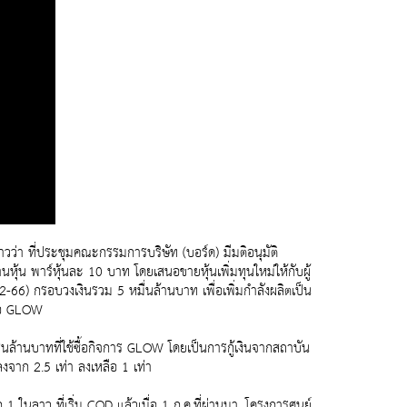
วว่า ที่ประชุมคณะกรรมการบริษัท (บอร์ด) มีมติอนุมัติ
ุ้น พาร์หุ้นละ 10 บาท โดยเสนอขายหุ้นเพิ่มทุนใหม่ให้กับผู้
2-66) กรอบวงเงินรวม 5 หมื่นล้านบาท เพื่อเพิ่มกำลังผลิตเป็น
หรือ GLOW
สนล้านบาทที่ใช้ซื้อกิจการ GLOW โดยเป็นการกู้เงินจากสถาบัน
จาก 2.5 เท่า ลงเหลือ 1 เท่า
1 ในลาว ที่เริ่ม COD แล้วเมื่อ 1 ก.ค.ที่ผ่านมา ,โครงการศูนย์