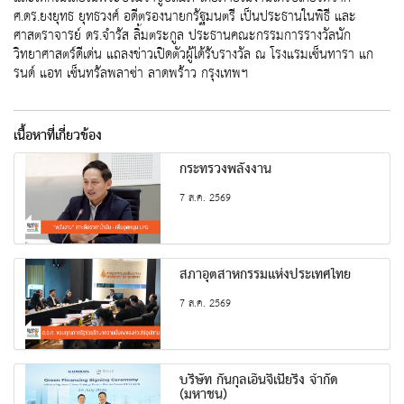
ศ.ดร.ยงยุทธ ยุทธวงศ์ อดีตรองนายกรัฐมนตรี เป็นประธานในพิธี และ
ศาสตราจารย์ ดร.จำรัส ลิ้มตระกูล ประธานคณะกรรมการรางวัลนัก
วิทยาศาสตร์ดีเด่น แถลงข่าวเปิดตัวผู้ได้รับรางวัล ณ โรงแรมเซ็นทารา แก
รนด์ แอท เซ็นทรัลพลาซ่า ลาดพร้าว กรุงเทพฯ
เนื้อหาที่เกี่ยวข้อง
กระทรวงพลังงาน
7 ส.ค. 2569
สภาอุตสาหกรรมแห่งประเทศไทย
7 ส.ค. 2569
บริษัท กันกุลเอ็นจิเนียริ่ง จำกัด
(มหาชน)