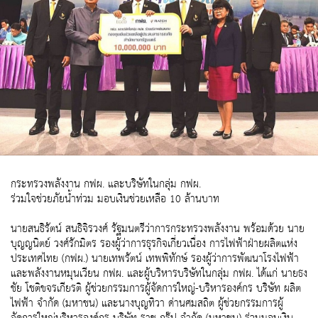
กระทรวงพลังงาน กฟผ. และบริษัทในกลุ่ม กฟผ.
ร่วมใจช่วยภัยน้ำท่วม มอบเงินช่วยเหลือ 10 ล้านบาท
นายสนธิรัตน์ สนธิจิรวงศ์ รัฐมนตรีว่าการกระทรวงพลังงาน พร้อมด้วย นาย
บุญญนิตย์ วงศ์รักมิตร รองผู้ว่าการธุรกิจเกี่ยวเนื่อง การไฟฟ้าฝ่ายผลิตแห่ง
ประเทศไทย (กฟผ.) นายเทพรัตน์ เทพพิทักษ์ รองผู้ว่าการพัฒนาโรงไฟฟ้า
และพลังงานหมุนเวียน กฟผ. และผู้บริหารบริษัทในกลุ่ม กฟผ. ได้แก่ นายธง
ชัย โชติขจรเกียรติ ผู้ช่วยกรรมการผู้จัดการใหญ่-บริหารองค์กร บริษัท ผลิต
ไฟฟ้า จำกัด (มหาชน) และนางบุญทิวา ด่านศมสถิต ผู้ช่วยกรรมการผู้