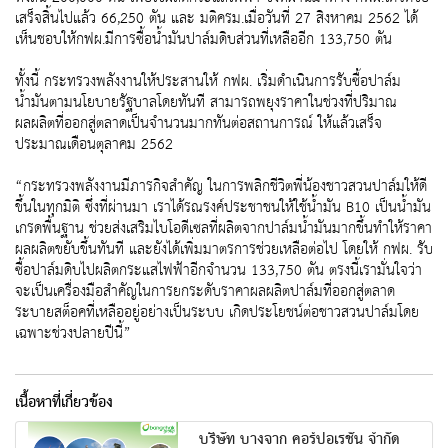
เสร็จสิ้นไปแล้ว 66,250 ตัน และ มติครม.เมื่อวันที่ 27 สิงหาคม 2562 ได้
เห็นชอบให้กฟผ.มีการซื้อน้ำมันปาล์มดิบส่วนที่เหลืออีก 133,750 ตัน
ทั้งนี้ กระทรวงพลังงานให้ประสานให้ กฟผ. เริ่มดำเนินการรับซื้อปาล์ม
น้ำมันตามนโยบายรัฐบาลโดยทันที สามารถพยุงราคาในช่วงที่ปริมาณ
ผลผลิตที่ออกสู่ตลาดเป็นจำนวนมากทันต่อสถานการณ์ ให้แล้วเสร็จ
ประมาณเดือนตุลาคม 2562
“กระทรวงพลังงานมีภารกิจสำคัญ ในการพลิกชีวิตพี่น้องชาวสวนปาล์มให้ดี
ขึ้นในทุกมิติ ซึ่งที่ผ่านมา เราได้รณรงค์ประชาชนให้ใช้น้ำมัน B10 เป็นน้ำมัน
เกรดพื้นฐาน ช่วยส่งเสริมไบโอดีเซลที่ผลิตจากปาล์มน้ำมันมากขึ้นทำให้ราคา
ผลผลิตขยับขึ้นทันที และยังได้เพิ่มมาตรการช่วยเหลือต่อไป โดยให้ กฟผ. รับ
ซื้อปาล์มดิบไปผลิตกระแสไฟฟ้าอีกจำนวน 133,750 ตัน ตรงนี้เรามั่นใจว่า
จะเป็นเครื่องมือสำคัญในการยกระดับราคาผลผลิตปาล์มที่ออกสู่ตลาด
ระบายสต็อคที่เหลืออยู่อย่างเป็นระบบ เกิดประโยชน์ต่อชาวสวนปาล์มโดย
เฉพาะช่วงปลายปีนี้”
เนื้อหาที่เกี่ยวข้อง
บริษัท บางจาก คอร์ปอเรชั่น จำกัด