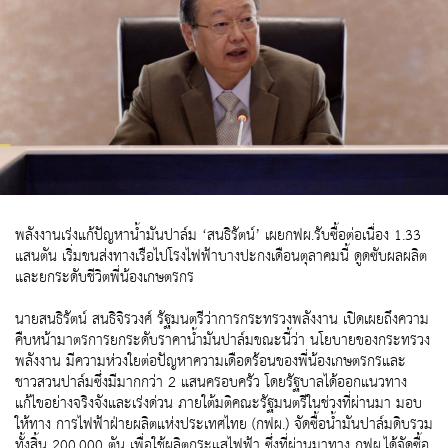
พลังงานเร่งแก้ปัญหาน้ำมันปาล์ม ‘สนธิรัตน์’ เผยกฟผ.รับซื้อต่อเนื่อง 1.33
แสนตัน เริ่มขนส่งทางเรือไปโรงไฟฟ้าบางปะกงเดือนตุลาคมนี้ ดูดซับผลผลิต
และยกระดับชีวิตพี่น้องเกษตรกร
นายสนธิรัตน์ สนธิจิรวงศ์ รัฐมนตรีว่าการกระทรวงพลังงาน เปิดเผยถึงความ
คืบหน้ามาตรการยกระดับราคาน้ำมันปาล์มขณะนี้ว่า นโยบายของกระทรวง
พลังงาน มีความห่วงใยต่อปัญหาความเดือดร้อนของพี่น้องเกษตรกรและ
ชาวสวนปาล์มซึ่งมีมากกว่า 2 แสนครอบครัว โดยรัฐบาลได้ออกแนวทาง
แก้ไขอย่างจริงจังและเร่งด่วน ภายใต้มติคณะรัฐมนตรีในช่วงที่ผ่านมา มอบ
ให้ทาง การไฟฟ้าฝ่ายผลิตแห่งประเทศไทย (กฟผ.) จัดซื้อน้ำมันปาล์มดิบรวม
ทั้งสิ้น 200,000 ตัน เพื่อใช้ผลิตกระแสไฟฟ้า ซึ่งที่ผ่านมาทาง กฟผ.ได้จัดซื้อ