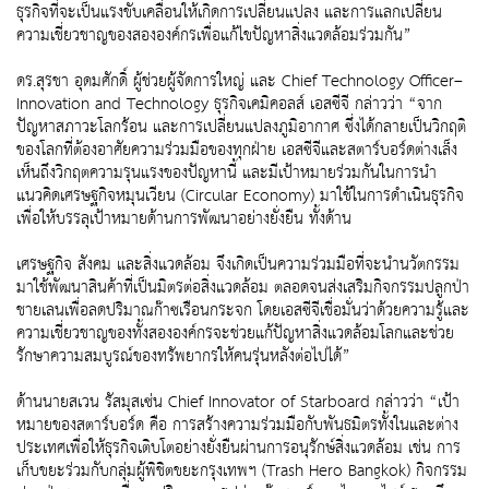
ธุรกิจที่จะเป็นแรงขับเคลื่อนให้เกิดการเปลี่ยนแปลง และการแลกเปลี่ยน
ความเชี่ยวชาญของสององค์กรเพื่อแก้ไขปัญหาสิ่งแวดล้อมร่วมกัน”
ดร.สุรชา อุดมศักดิ์ ผู้ช่วยผู้จัดการใหญ่ และ Chief Technology Officer–
Innovation and Technology ธุรกิจเคมิคอลส์ เอสซีจี กล่าวว่า “จาก
ปัญหาสภาวะโลกร้อน และการเปลี่ยนแปลงภูมิอากาศ ซึ่งได้กลายเป็นวิกฤติ
ของโลกที่ต้องอาศัยความร่วมมือของทุกฝ่าย เอสซีจีและสตาร์บอร์ดต่างเล็ง
เห็นถึงวิกฤตความรุนแรงของปัญหานี้ และมีเป้าหมายร่วมกันในการนำ
แนวคิดเศรษฐกิจหมุนเวียน (Circular Economy) มาใช้ในการดำเนินธุรกิจ
เพื่อให้บรรลุเป้าหมายด้านการพัฒนาอย่างยั่งยืน ทั้งด้าน
เศรษฐกิจ สังคม และสิ่งแวดล้อม จึงเกิดเป็นความร่วมมือที่จะนำนวัตกรรม
มาใช้พัฒนาสินค้าที่เป็นมิตรต่อสิ่งแวดล้อม ตลอดจนส่งเสริมกิจกรรมปลูกป่า
ชายเลนเพื่อลดปริมาณก๊าซเรือนกระจก โดยเอสซีจีเชื่อมั่นว่าด้วยความรู้และ
ความเชี่ยวชาญของทั้งสององค์กรจะช่วยแก้ปัญหาสิ่งแวดล้อมโลกและช่วย
รักษาความสมบูรณ์ของทรัพยากรให้คนรุ่นหลังต่อไปได้”
ด้านนายสเวน รัสมุสเซ่น Chief Innovator of Starboard กล่าวว่า “เป้า
หมายของสตาร์บอร์ด คือ การสร้างความร่วมมือกับพันธมิตรทั้งในและต่าง
ประเทศเพื่อให้ธุรกิจเติบโตอย่างยั่งยืนผ่านการอนุรักษ์สิ่งแวดล้อม เช่น การ
เก็บขยะร่วมกับกลุ่มผู้พิชิตขยะกรุงเทพฯ (Trash Hero Bangkok) กิจกรรม