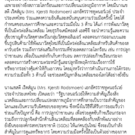
เฉพาะอย่างยิ่งสภาวะโลกร้อนและการเปลี่ยนแปลงภูมิอากาศ โดยมีนางแช
สตี เริดส์มูน (Mrs. Kjersti Rodsmoen) เอกอัครราชทูตนอร์เวย์ ประจำ
ประเทศไทย ร่วมแสดงความยินดีและสนับสนุนความร่วมมือครั้งนี้ โดยได้
กำหนดขอบเขตการศึกษาและความร่วมมือใน 3 ด้าน ได้แก่ การพัฒนาวัสดุ
ที่เป็นมิตรต่อสิ่งแวดล้อม โดยธุรกิจเคมิคอลส์ เอสซีจี จะนำความรู้และความ
เชี่ยวชาญด้านวัสดุศาสตร์ในกลุ่มวัสดุพอลิเมอร์ ตลอดจนการออกแบบและ
ขึ้นรูปสินค้ามาใช้พัฒนาวัสดุใหม่ที่เป็นมิตรต่อสิ่งแวดล้อมสำหรับสินค้าของส
ตาร์บอร์ด รวมถึงการส่งเสริมกิจกรรมที่ช่วยลดสภาวะโลกร้อน เช่น การปลูก
ป่าชายเลน เพื่อเป็นแหล่งกักเก็บคาร์บอน ลดการปล่อยก๊าซเรือนกระจก
ตลอดจนการสร้างความตระหนักรู้และปลูกฝังพฤติกรรมเรื่องการใช้
ทรัพยากรอย่างคุ้มค่าให้กับเยาวชน โดยมุ่งหวังว่าการดำเนินงานภายใต้กรอบ
ความร่วมมือทั้ง 3 ด้านนี้ จะช่วยลดปัญหาสิ่งแวดล้อมของโลกได้อย่างยั่งยืน
นางแชสตี เริดส์มูน (Mrs. Kjersti Rodsmoen) เอกอัครราชทูตนอร์เวย์
ประจำประเทศไทย เปิดเผยว่า “รัฐบาลนอร์เวย์ให้ความสำคัญเรื่องสิ่ง
แวดล้อมและการเปลี่ยนแปลงสภาพภูมิอากาศที่กลายเป็นวาระสำคัญของ
โลกและเป็นความรับผิดชอบของทุกคน ซึ่งหนึ่งในวิธีที่ได้รับการยอมรับว่า
ช่วยแก้ไขปัญหานี้ คือ การปลูกป่าชายเลน เพื่อช่วยดูดซับก๊าซเรือนกระจก
รวมถึงการปลูกจิตสำนึกด้านสิ่งแวดล้อมที่สอดคล้องกับหลักพัฒนาอย่าง
ยั่งยืนขององค์กรสหประชาชาติ (SGDs) ให้แก่คนรุ่นใหม่ ซึ่งจะเป็นกำลัง
สำคัญในการดูแลทรัพยากร โดยความร่วมมือครั้งนี้ถือเป็นตัวอย่างของภาค