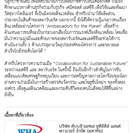
ปลูกป่าชายเลน เพื่อลดปริมาณการปล่อยก๊าซคาร์บอนไดออกไซด์ รวมถึง
ศึกษาแนวทางด้านธุรกิจร่วมกับธุรกิจ เคมิคอลส์ เอสซีจี เพื่อวิจัยและพัฒนา
วัสดุจากโพลิเมอร์ ที่เป็นมิตรต่อสิ่งแวดล้อม สำหรับนำมาใช้ผลิตส่วน
ประกอบในสินค้าของสตาร์บอร์ด นอกจากนี้ ยังได้ให้ความรู้แก่เยาวชนเรื่อง
สิ่งแวดล้อมผ่านโครงการ ‘Ambassadors for the Planet’ เพื่อสร้าง
ตัวแทนเยาวชนที่จะเป็นกระบอกเสียงในการรณรงค์เรื่องสิ่งแวดล้อม โดยเชื่อ
มั่นว่าความมุ่งมั่นและศักยภาพของสตาร์บอร์ดและเอสซีจีจะช่วยให้การ
ดำเนินงานทั้ง 3 ด้านบรรลุตามวัตถุประสงค์ของโครงการ และขยายผล
สำเร็จไปยังระดับโลกได้ ”
สำหรับโครงการความร่วมมือ “Collaboration for Sustainable Future”
ระหว่างเอสซีจี และ สตาร์บอร์ด ในครั้งนี้ ถือเป็นอีกก้าวสำคัญในการขับ
เคลื่อนแนวคิดเศรษฐกิจหมุนเวียน และการลดปัญหาสภาวะโลกร้อนของโลก
ผ่านความร่วมมือในการสร้างสรรค์นวัตกรรม และโซลูชั่นใหม่ๆ ของทั้งสอง
องค์กร เพื่อดูแลสิ่งแวดล้อมและยกระดับชีวิตของคนในสังคมให้ดีขึ้นอย่าง
ยั่งยืน
เนื้อหาที่เกี่ยวข้อง
บริษัท ดับบลิวเอชเอ ยูทิลิตี้ส์ แอนด์
พาวเวอร์ จำกัด (มหาชน)