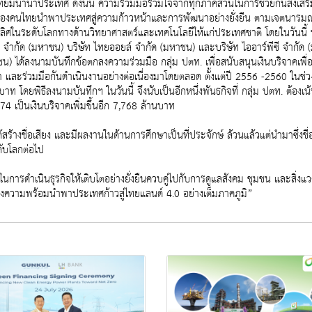
ัดเทียมนานาประเทศ ดังนั้น ความร่วมมือร่วมใจจากทุกภาคส่วนในการช่วยกันส่งเ
องคนไทยนำพาประเทศสู่ความก้าวหน้าและการพัฒนาอย่างยั่งยืน ตามเจตนารมณ์ของกล
ที่ดีเลิศในระดับโลกทางด้านวิทยาศาสตร์และเทคโนโลยีให้แก่ประเทศชาติ โดยในวั
ล จำกัด (มหาชน) บริษัท ไทยออยล์ จำกัด (มหาชน) และบริษัท ไออาร์พีซี จำกัด 
ได้ลงนามบันทึกข้อตกลงความร่วมมือ กลุ่ม ปตท. เพื่อสนับสนุนเงินบริจาคเพื่อการ
ษา และร่วมมือกันดำเนินงานอย่างต่อเนื่องมาโดยตลอด ตั้งแต่ปี 2556 -2560 ในช
ยพิธีลงนามบันทึกฯ ในวันนี้ จึงนับเป็นอีกหนึ่งพันธกิจที่ กลุ่ม ปตท. ต้องเน
74 เป็นเงินบริจาคเพิ่มขึ้นอีก 7,768 ล้านบาท
ได้สร้างชื่อเสียง และมีผลงานในด้านการศึกษาเป็นที่ประจักษ์ ล้วนแล้วแต่นำมาซึ่ง
ะดับโลกต่อไป
ในการดำเนินธุรกิจให้เติบโตอย่างยั่งยืนควบคู่ไปกับการดูแลสังคม ชุมชน และสิ่งแ
ร้างความพร้อมนำพาประเทศก้าวสู่ไทยแลนด์ 4.0 อย่างเต็มภาคภูมิ”