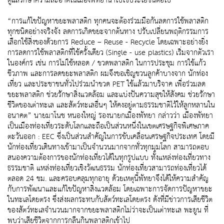
ดูแลรักษาความสะอาดในเมืองพัทยานำไปใช้ประโยชน์ต่อไป
“การแก้ไขปัญหาขยะพลาสติก ทุกคนจะต้องร่วมมือกันลดการใช้พลาสติก
ทุกชนิดอย่างจริงจัง ลดการเกิดขยะจากต้นทาง ปรับเปลี่ยนพฤติกรรมการ
เลือกใช้สิ่งของด้วยการ Reduce – Reuse - Recycle โดยเฉพาะอย่างยิ่ง
การลดการใช้พลาสติกที่ใช้ครั้งเดียว (Single - use plastics) เริ่มจากตัวเรา
ในองค์กร เช่น การไม่ใช้หลอด / ขวดพลาสติก ในการประชุม การใช้แก้ว
ชีวภาพ และการลดขยะพลาสติก ผมจึงขอเชิญชวนลูกค้าบางจาก นักท่อง
เที่ยว และประชาชนทั่วไปร่วมนำขวด PET ใช้แล้วมาบริจาค เพื่อร่วมลด
ขยะพลาสติก ช่วยรักษาสิ่งแวดล้อม และแบ่งปันความสุขให้สังคม ช่วยรักษา
ชีวิตของเต่าทะเล และสัตว์ทะเลอื่นๆ ให้คงอยู่ตามธรรมชาติไว้ให้ลูกหลานใน
อนาคต” นายมาโนช หนองใหญ่ รองนายกเมืองพัทยา กล่าวว่า เมืองพัทยา
เป็นเมืองท่องเที่ยวระดับโลกและถือเป็นส่วนหนึ่งในเขตเศรษฐกิจพิเศษภาค
ตะวันออก : EEC ซึ่งเป็นส่วนสำคัญในการขับเคลื่อนเศรษฐกิจประเทศ โดยมี
นักท่องเที่ยวเดินทางเข้ามาเป็นจำนวนมากจากทั่วทุกมุมโลก สามารถตอบ
สนองความต้องการของนักท่องเที่ยวได้ในทุกรูปแบบ ทั้งแหล่งท่องเที่ยวทาง
ธรรมชาติ แหล่งท่องเที่ยวเชิงวัฒนธรรม นักท่องเที่ยวสามารถท่องเที่ยวได้
ตลอด 24 ชม. และครอบคลุมทุกอายุ ด้วยเหตุนี้พัทยาจึงได้ให้ความสำคัญ
กับการพัฒนาและแก้ไขปัญหาสิ่งแวดล้อม โดยเฉพาะการจัดการปัญหาขยะ
ในทะเลโดยตรง ซึ่งส่งผลกระทบกับสัตว์ทะเลโดยตรง ดังที่มีข่าวการเสียชีวิต
ของสัตว์ทะเลจำนวนมากจากขยะพลาสติกไม่ว่าจะเป็นเต่าทะเล พะยูน ที่
พบว่าเสียชีวิตจากการกลืนกินพลาสติกเข้าไป