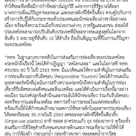
และมีการนำมารีไซเคิลเพียงแค่ 500,000 ตัน หรือประมาณ 25% เท่านั้น
ทำให้ขยะที่เหลือมีการกำจัดอย่างไม่ถูกวิธี แต่จากการที่รัฐบาลได้ออก
มาตรการเพื่อแก้ปัญหาขยะทะเล และพลาสติกที่ใช้ครั้งเดียว ควบคู่ไปกับการ
สร้างการรับรู้ให้กับประชาชนทั่วประเทศและนักท่องเที่ยวต่างชาติอย่างต่อ
เนื่อง พร้อมทั้งความร่วมมือกับหน่วยงานต่างๆ ภาครัฐและเอกชน ส่งผลให้
ประเทศไทยสามารถปรับอันดับประเทศที่มีขยะทางทะเลสูงสุดในโลกจาก
อันดับ 5 ลงมาอยู่ที่อันดับ 10 ได้สำเร็จ ถือเป็นสัญญาณที่ดีในการแก้ปัญหา
ของประเทศไทย
“ททท. ในฐานะบทบาทหลักในการส่งเสริมการท่องเที่ยวของประเทศไทย
ตระหนักถึงเรื่องนี้ โดยได้ทำปฏิญญา “ลดโลกเลอะ” และในโอกาสที่ ททท.
ครบรอบ 60 ปี ในปี 2563 ททท. มีแนวคิดและให้ความสำคัญในการส่งเสริม
การท่องเที่ยวอย่างรับผิดชอบ (Responsible Tourism) โดยได้กำหนดเป็น
ยุทธศาสตร์หนึ่งที่มุ่งเน้นการสร้างความตระหนักถึงความสำคัญในการท่อง
เที่ยวที่รับผิดชอบต่อสังคมและสิ่งแวดล้อม และได้ดำเนินการเรื่องนี้มาอย่าง
ต่อเนื่อง รณรงค์ปลูกจิตสำนึกและกระตุ้นให้นักท่องเที่ยว ร่วมกันรับผิดชอบ
ต่อทรัพยากรและสิ่งแวดล้อม ลดการสร้างภาระขยะในแหล่งท่องเที่ยว
พร้อมกันนี้ยังได้กำหนดเป้าหมายลดการใช้พลาสติกในอุตสาหกรรมท่องเที่ยว
ให้ลดลงร้อยละ 50 ภายในปี 2563 ลดขยะพลาสติกที่ใช้ครั้งเดียวทิ้ง
(Single-use plastics) อาทิ หลอด ฝาครอบแก้ว ถุง กล่องอาหาร พร้อมทั้ง
ส่งเสริมการใช้วัสดุสำหรับทดแทนพลาสติกและภาชนะที่สามารถใช้ซ้ำได้
เช่น การใช้ถุงผ้า กระบอกน้ำ กล่องข้าวพกพา หลอดดูดน้ำจากวัสดุ