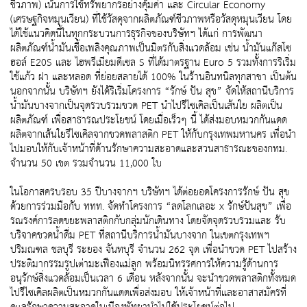
ชีวภาพ) เน้นการใช้ทรัพยากรอย่างคุ้มค่า และ Circular Economy
(เศรษฐกิจหมุนเวียน) ที่ใช้วัสดุจากผลิตภัณฑ์ชีวภาพหรือวัสดุหมุนเวียน โดย
ได้ใช้แนวคิดนี้ในทุกกระบวนการธุรกิจของบริษัทฯ ได้แก่ การพัฒนา
ผลิตภัณฑ์น้ำมันเชื้อเพลิงคุณภาพเป็นมิตรกับสิ่งแวดล้อม เช่น น้ำมันแก๊สโซ
ฮอล์ E20S และ ไฮพรีเมียมดีเซล S ที่ได้มาตรฐาน Euro 5 รวมทั้งการริเริ่ม
ใช้แก้ว ฝา และหลอด ที่ย่อยสลายได้ 100% ในร้านอินทนิลทุกสาขา เป็นต้น
นอกจากนั้น บริษัทฯ ยังได้ริเริ่มโครงการ “รักษ์ ปัน สุข” จัดให้สถานีบริการ
น้ำมันบางจากเป็นจุดรวบรวมขวด PET นำไปรีไซเคิลเป็นเส้นใย ผลิตเป็น
ผลิตภัณฑ์ เพื่อสาธารณประโยชน์ โดยเมื่อเร็วๆ นี้ ได้ส่งมอบหมวกกันแดด
ผลิตจากเส้นใยรีไซเคิลจากขวดพลาสติก PET ให้กับกรุงเทพมหานคร เพื่อนำ
ไปมอบให้กับเจ้าหน้าที่ด้านรักษาความสะอาดและสวนสาธารณะของกทม.
จำนวน 50 เขต รวมจำนวน 11,000 ใบ
ในโอกาสครบรอบ 35 ปีบางจากฯ บริษัทฯ ได้ต่อยอดโครงการรักษ์ ปัน สุข
ด้วยการร่วมมือกับ ททท. จัดทำโครงการ “ลดโลกเลอะ x รักษ์ปันสุข” เพื่อ
รณรงค์การลดขยะพลาสติกกับกลุ่มนักเดินทาง โดยจัดจุดรวบรวมและ รับ
บริจาคขวดน้ำดื่ม PET ที่สถานีบริการน้ำมันบางจาก ในเขตกรุงเทพฯ
ปริมณฑล ชลบุรี ระยอง จันทบุรี จำนวน 262 จุด เพื่อนำขวด PET ไปสร้าง
ประติมากรรมรูปเต่ามะเฟืองแม่ลูก พร้อมนิทรรศการให้ความรู้ด้านการ
อนุรักษ์สิ่งแวดล้อมเป็นเวลา 6 เดือน หลังจากนั้น จะนำขวดพลาสติกทั้งหมด
ไปรีไซเคิลผลิตเป็นหมวกกันแดดเพื่อส่งมอบ ให้เจ้าหน้าที่และอาสาสมัครที่