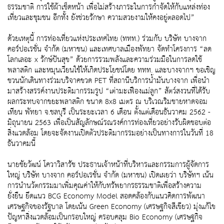
ธรรมชาติ การใช้ผ้าเช็ดหน้า เพื่อไม่สร้างภาระในการกำจัดให้กับแหล่งท่อง
เที่ยวและชุมชน อีกทั้ง ยังช่วยรักษา ความสวยงามให้คงอยู่ตลอดไป”
ด้วยเหตุนี้ การท่องเที่ยวแห่งประเทศไทย (ททท.) ร่วมกับ บริษัท บางจาก
คอร์ปอเรชั่น จำกัด (มหาชน) และเทศบาลเมืองพัทยา จัดทำโครงการ “ลด
โลกเลอะ x รักษ์ปันสุข” ด้วยการรวมพลังและความร่วมมือในการลดใช้
พลาสติก และหมุนเวียนใช้ให้เกิดประโยชน์โดย ททท. และบางจากฯ ขอเชิญ
ชวนนักเดินทางร่วมบริจาคขวด PET ที่สถานีบริการน้ำมันบางจาก เพื่อนำ
มาสร้างสรรค์งานประติมากรรมรูป “เต่ามะเฟืองแม่ลูก” สัตว์สงวนที่ได้รับ
ผลกระทบจากขยะพลาสติก ขนาด 8x8 เมตร ณ บริเวณริมชายหาดจอม
เทียน พัทยา จ.ชลบุรี เป็นระยะเวลา 6 เดือน ตั้งแต่เดือนธันวาคม 2562 -
มิถุนายน 2563 เพื่อเป็นสัญลักษณ์รณรงค์การท่องเที่ยวอย่างรับผิดชอบต่อ
สิ่งแวดล้อม โดยจะจัดงานเปิดตัวประติมากรรมอย่างเป็นทางการในวันที่ 18
ธันวาคมนี้
นายชัยวัฒน์ โควาวิสารัช ประธานเจ้าหน้าที่บริหารและกรรมการผู้จัดการ
ใหญ่ บริษัท บางจาก คอร์ปอเรชั่น จำกัด (มหาชน) เปิดเผยว่า บริษัทฯ เน้น
การนำนวัตกรรมมาเพิ่มคุณค่าให้กับทรัพยากรธรรมชาติเพื่อสร้างความ
ยั่งยืน ยึดแนว BCG Economy Model สอดคล้องกับแนวคิดการพัฒนา
เศรษฐกิจของรัฐบาล โดยเน้น Green Economy (เศรษฐกิจสีเขียว) มุ่งแก้ไข
ปัญหาสิ่งแวดล้อมเป็นกรอบใหญ่ ครอบคลุม Bio Economy (เศรษฐกิจ