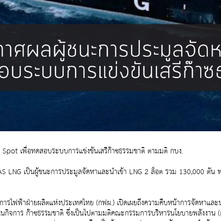
pot เพื่อทดสอบระบบการแข่งขันเสรีก๊าซธรรมชาติ ตามมติ กบง.
LNG เป็นผู้ชนะการประมูลจัดหาและนำเข้า LNG 2 ล็อต รวม 130,000 ตัน พร้อม
กการไฟฟ้าฝ่ายผลิตแห่งประเทศไทย (กฟผ.) เปิดเผยถึงความคืบหน้าการจัดหาแ
นกิจการ ก๊าซธรรมชาติ ซึ่งเป็นไปตามมติคณะกรรมการบริหารนโยบายพลังงาน (กบง.)