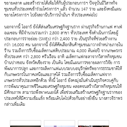
ขยายตลาด และสร้างรายได้เพิ่มให้กับผู้ประกอบการฯ ปัจจุบันมีวิสาหกิจ
ชุมชนทั่วประเทศเข้าร่วมโครงการฯ แล้ว จำนวน 147 ราย และยังคงมีแผน
ขยายโครงการฯ ไปยังสถานีบริการน้ำมันฯ ทั่วประเทศต่อไป
นอกจากนี้ โออาร์ ยังได้ส่งเสริมเศรษฐกิจฐานราก ผ่านธุรกิจร้านกาแฟ คาเฟ่
อเมซอน ที่มีจำนวนรวมกว่า 2,800 สาขา ทั่วประเทศ ซึ่งดำเนินการโดยผู้
ประกอบการรายย่อย (SMEs) กว่า 2,400 ราย เป็นธุรกิจที่ช่วยสร้างงาน
กว่า 16,000 คน นอกจากนี้ ยังได้คัดเลือกสินค้าชุมชนมาวางจำหน่ายภายใน
ร้าน รวมถึงการรับซื้อเมล็ดกาแฟดิบประมาณ 4,000 ตันต่อปี จากเกษตรกร
ทั่วประเทศ กว่า 2,800 ครัวเรือน อาทิ เมล็ดกาแฟกะลาจากวิสาหกิจชุมชน
บ้านปางขอน จังหวัดเชียงราย เป็นต้น โดยมีแผนการขยายผลการวิจัย การ
พัฒนาการปลูก และการผลิตกาแฟแบบระบบอนุรักษ์ทรัพยากรธรรมชาติให้
กับเกษตรกรในภาคเหนือและภาคใต้ รวมถึงการรับซื้อเมล็ดกาแฟจาก
เกษตรกรทั่วประเทศอีกด้วย ทั้งนี้ โออาร์ ยังคงมุ่งมั่นดำเนินธุรกิจควบคู่กับ
การพัฒนาคุณภาพชีวิตและเศรษฐกิจชุมชน ตลอดจนสร้างวิสาหกิจชุมชนให้
มีศักยภาพ สามารถพึ่งพาตนเองได้ เพื่อช่วยเสริมสร้างเศรษฐกิจฐานรากของ
ประเทศให้มีความเข้มแข็ง พร้อมเติบโตไปด้วยกันอย่างยั่งยืน นางสาวจิราพร
กล่าวเพิ่มเติม