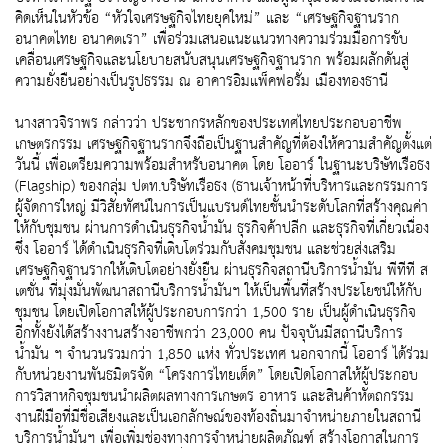
คิดเห็นในหัวข้อ “หัวใจเศรษฐกิจไทยยุคใหม่” และ “เศรษฐกิจฐานราก
อนาคตไทย อนาคตเรา” เพื่อร่วมเสนอแนะแนวทางความร่วมมือการขับ
เคลื่อนเศรษฐกิจและนโยบายสนับสนุนเศรษฐกิจฐานราก พร้อมผลักดันสู่
ความยั่งยืนอย่างเป็นรูปธรรม ณ อาคารอิมแพ็คฟอรั่ม เมืองทองธานี
นางสาวจิราพร กล่าวว่า ประชากรหลักของประเทศไทยประกอบอาชีพ
เกษตรกรรม เศรษฐกิจฐานรากจึงถือเป็นฐานสำคัญที่ต้องให้ความสำคัญตั้งแต่
วันนี้ เพื่อเตรียมความพร้อมสำหรับอนาคต โดย โออาร์ ในฐานะบริษัทเรือธง
(Flagship) ของกลุ่ม ปตท.บริษัทเรือธง (ธานเจ้าหน้าที่บริหารและกรรมการ
ผู้จัดการใหญ่ มีวิสัยทัศน์ในการเป็นแบรนด์ไทยชั้นนำระดับโลกที่สร้างคุณค่า
ให้กับชุมชน ผ่านการดำเนินธุรกิจน้ำมัน ธุรกิจค้าปลีก และธุรกิจที่เกี่ยวเนื่อง
ซึ่ง โออาร์ ได้ดำเนินธุรกิจที่เติบโตร่วมกับสังคมชุมชน และช่วยส่งเสริม
เศรษฐกิจฐานรากให้เติบโตอย่างยั่งยืน ผ่านธุรกิจสถานีบริการน้ำมัน พีทีที ส
เตชั่น ที่มุ่งมั่นพัฒนาสถานีบริการน้ำมันฯ ให้เป็นพื้นที่สร้างประโยชน์ให้กับ
ชุมชน โดยเปิดโอกาสให้ผู้ประกอบการกว่า 1,500 ราย เป็นผู้ดำเนินธุรกิจ
อีกทั้งยังได้สร้างงานสร้างอาชีพกว่า 23,000 คน ปัจจุบันมีสถานีบริการ
น้ำมัน ฯ จำนวนรวมกว่า 1,850 แห่ง ทั่วประเทศ นอกจากนี้ โออาร์ ได้ร่วม
กับหน่วยงานพันธมิตรจัด “โครงการไทยเด็ด” โดยเปิดโอกาสให้ผู้ประกอบ
การวิสาหกิจชุมชนนำผลิตผลทางการเกษตร อาหาร และสินค้าหัตถกรรม
งานฝีมือที่มีชื่อเสียงและเป็นเอกลักษณ์ของท้องถิ่นมาจำหน่ายภายในสถานี
บริการน้ำมันฯ เพื่อเพิ่มช่องทางการจำหน่ายผลิตภัณฑ์ สร้างโอกาสในการ