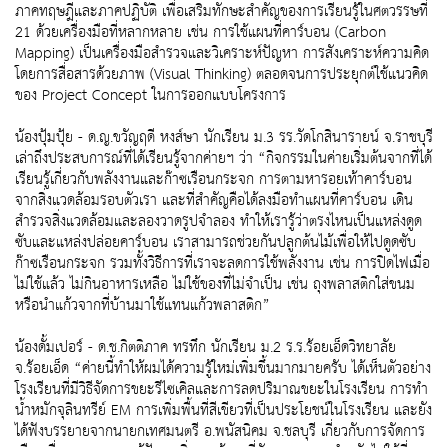
ภาคทฤษฎีและภาคปฏิบัติ เพื่อเสริมทักษะสำคัญของการเรียนรู้ในศตวรรษที่
21 ด้วยเครื่องมือที่หลากหลาย เช่น การใช้แผนที่คาร์บอน (Carbon
Mapping) เป็นเครื่องมือสำรวจและวิเคราะห์ปัญหา การสังเคราะห์ความคิด
โดยการสื่อสารด้วยภาพ (Visual Thinking) ตลอดจนการประยุกต์ใช้แนวคิด
ของ Project Concept ในการออกแบบโครงการ
น้องปุ้มปุ้ย - ด.ญ.ขวัญฤดี หงส์ษา นักเรียน ม.3 รร.วัดโกสินารายน์ จ.ราชบุรี
เล่าถึงประสบการณ์ที่ได้เรียนรู้จากค่ายฯ ว่า “กิจกรรมในค่ายเริ่มต้นจากที่ได้
เรียนรู้เกี่ยวกับพลังงานและก๊าซเรือนกระจก การตามหารอยเท้าคาร์บอน
จากสิ่งแวดล้อมรอบตัวเรา และที่สำคัญคือได้ลงมือทำแผนที่คาร์บอน เดิน
สำรวจสิ่งแวดล้อมและลองวาดรูปจำลอง ทำให้เรารู้ว่าตรงไหนเป็นแหล่งดูด
ซับและแหล่งปล่อยคาร์บอน เราสามารถช่วยกันปลูกต้นไม้เพื่อให้ไปดูดซับ
ก๊าซเรือนกระจก รวมทั้งวิธีการที่เราจะลดการใช้พลังงาน เช่น การปิดไฟเมื่อ
ไม่ใช้แล้ว ไม่กินอาหารเหลือ ไม่ใช้ของที่ไม่จำเป็น เช่น ถุงพลาสติกใส่ขนม
หรือนำแก้วจากที่บ้านมาใช้แทนแก้วพลาสติก”
น้องดั้มเปอร์ - ด.ช.กิตติภาค ทรทึก นักเรียน ม.2 ร.ร.ร้อยเอ็ดวิทยาลัย
จ.ร้อยเอ็ด “ค่ายนี้ทำให้ผมได้ความรู้ใหม่เพิ่มขึ้นมากมายครับ ได้เห็นตัวอย่าง
โรงเรียนที่มีวิธีจัดการขยะรีไซเคิลและการลดปริมาณขยะในโรงเรียน การทำ
น้ำหมักจุลินทรีย์ EM การเพิ่มพื้นที่สีเขียวที่เป็นประโยชน์ในโรงเรียน และยัง
ได้ฟังบรรยายจากนายกเทศมนตรี อ.พนัสนิคม จ.ชลบุรี เกี่ยวกับการจัดการ