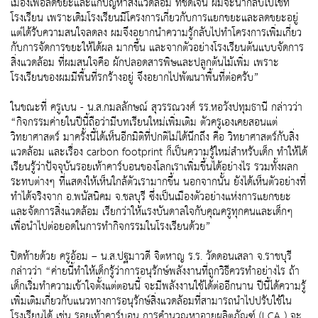
เมืองเพื่อลดขยะและแก้ปัญหาสิ่งแวดล้อม ที่ชัดเจน ผมจะนำกลับไปใช้ที่
โรงเรียน เพราะเดิมโรงเรียนมีโครงการเกี่ยวกับการแยกขยะและลดขยะอยู่
แต่ได้รับความสนใจลดลง ผมจึงอยากนำความรู้กลับไปทำโครงการเพิ่มเกี่ยว
กับการจัดการขยะให้ได้ผล มากขึ้น และจากตัวอย่างโรงเรียนต้นแบบจัดการ
สิ่งแวดล้อม ที่ผมสนใจคือ ผักปลอดสารพิษและปลูกต้นไม้เพิ่ม เพราะ
โรงเรียนของผมมีพื้นที่รกร้างอยู่ จึงอยากไปพัฒนาพื้นที่ต่อครับ”
ในขณะที่ ครูเบน - น.ส.กมลลักษณ์ สุวรรณวงศ์ รร.หอวังปทุมธานี กล่าวว่า
“กิจกรรมค่ายในปีนี้ถือว่ามีบทเรียนใหม่เพิ่มเติม ตัวครูเองเคยสอนแต่
วิทยาศาสตร์ มาครั้งนี้ได้เห็นอีกมิติที่ปกติไม่ได้นึกถึง คือ วิทยาศาสตร์กับสิ่ง
แวดล้อม และเรื่อง carbon footprint ก็เป็นความรู้ใหม่สำหรับเด็ก ทำให้ได้
เรียนรู้ว่าปัจจุบันรอยเท้าคาร์บอนของโลกเราเพิ่มขึ้นได้อย่างไร รวมทั้งผลก
ระทบต่างๆ ที่แสดงให้เห็นใกล้ตัวเรามากขึ้น นอกจากนั้น ยังได้เห็นตัวอย่างที่
ทำได้จริงจาก อ.พนัสนิคม จ.ชลบุรี ซึ่งเป็นเมืองตัวอย่างแห่งการแยกขยะ
และจัดการสิ่งแวดล้อม เรียกว่าให้แรงบันดาลใจกับคุณครูทุกคนและเด็กๆ
เพื่อนำไปต่อยอดในการทำกิจกรรมในโรงเรียนด้วย”
ปิดท้ายด้วย ครูอ้อม – น.ส.ปฐมาวดี จิตหาญ ร.ร. วัดดอนเสลา จ.ราชบุรี
กล่าวว่า “ค่ายนี้ทำให้เด็กรู้ว่าการอนุรักษ์พลังงานที่ถูกวิธีควรทำอย่างไร ถ้า
เด็กเริ่มทำความเข้าใจตั้งแต่ตอนนี้ จะมีพลังงานใช้ได้ต่ออีกนาน ปีนี้ได้ความรู้
เพิ่มเติมเกี่ยวกับแนวทางการอนุรักษ์สิ่งแวดล้อมที่สามารถนำไปปรับใช้ใน
โรงเรียนได้ เช่น รอยเท้าคาร์บอน การคำนวณหาอายุผลิตภัณฑ์ (LCA ) จะ