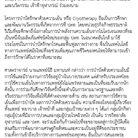
และนวัตกรรม เจ้าฟ้าจุฬาภรณ์ ร่วมลงนาม
โครงการบำบัดรักษาด้วยความเย็น หรือ Cryotherapy ถือเป็นการศึกษา
และพัฒนานวัตกรรมที่เกิดจากการที่ ปตท. โดยหน่วยธุรกิจก๊าซธรรมชาติ
ริเริ่มที่จะศึกษาถึงโอกาสในการนำพลังงานความเย็นจากไนโตรเจนเหลวที่จะ
เป็นหนึ่งในผลิตภัณฑ์ชนิดใหม่ของกลุ่ม ปตท. ในอนาคตอันใกล้ มาใช้
ประโยชน์ในการบำบัดรักษาโรคและฟื้นฟูสภาพร่างกาย ซึ่งเป็นเทคโนโลยี
ทางการแพทย์สมัยใหม่ที่จะช่วยเพิ่มคุณภาพชีวิตของคนไทยให้สามารถเข้า
ถึงการรักษาได้ในราคาที่เหมาะสม
ศาสตราจารย์ นายแพทย์นิธิ มหานนท์ กล่าวว่า การบำบัดด้วยความเย็นมี
การใช้และมีรายงานการวิจัยอยู่บ้างในบางประเทศ แต่สำหรับประเทศไทย
การใช้ความเย็นในทางการแพทย์ยังไม่แพร่หลายและเป็นที่ยอมรับมากนัก
ดังนั้น การร่วมกันศึกษาวิจัยครั้งนี้จะดำเนินการตามมาตรฐานและหลัก
จริยธรรมการวิจัยเพื่อให้ได้คำตอบหลายด้าน เช่น สถานภาพการใช้ความ
เย็นเพื่อการบำบัด ผลการบำบัดด้วยความเย็น ความพึงพอใจของผู้เกี่ยวข้อง
ทั้งแพทย์ พยาบาล เจ้าหน้าที่ และกลุ่มเป้าหมายต่าง ๆ ได้แก่ กลุ่มนักกีฬา
กลุ่มผู้ป่วยที่มีอาการปวดและกลุ่มผู้ป่วยโรคผิวหนัง เป็นต้น ราชวิทยาลัย
จุฬาภรณ์ และ ปตท. จะร่วมมือกันก้าวต่อไปที่จะขยายผลสู่การปฏิบัติเพื่อ
ส่งเสริมการพัฒนาทางเศรษฐกิจสังคมและความเป็นอยู่ที่ดีของประชาชน
รวมทั้งการเข้าถึงบริการทางการแพทย์ของทุกคน อันเป็นการสนองพระ