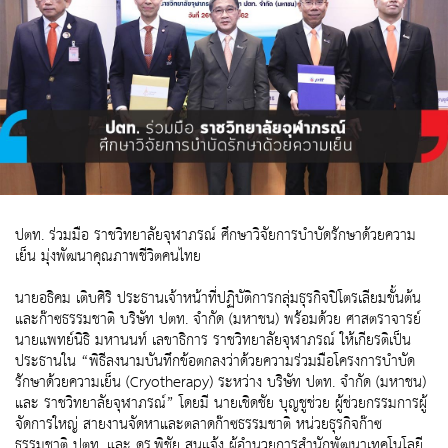
ปตท. ร่วมมือ ราชวิทยาลัยจุฬาภรณ์ ศึกษาวิจัยการบำบัดรักษาด้วยความ
เย็น มุ่งพัฒนาคุณภาพชีวิตคนไทย
นายอธิคม เติบศิริ ประธานเจ้าหน้าที่ปฏิบัติการกลุ่มธุรกิจปิโตรเลียมขั้นต้น
และก๊าซธรรมชาติ บริษัท ปตท. จำกัด (มหาชน) พร้อมด้วย ศาสตราจารย์
นายแพทย์นิธิ มหานนท์ เลขาธิการ ราชวิทยาลัยจุฬาภรณ์ ให้เกียรติเป็น
ประธานใน “พิธีลงนามบันทึกข้อตกลงว่าด้วยความร่วมมือโครงการบำบัด
รักษาด้วยความเย็น (Cryotherapy) ระหว่าง บริษัท ปตท. จำกัด (มหาชน)
และ ราชวิทยาลัยจุฬาภรณ์” โดยมี นายเชิดชัย บุญชูช่วย ผู้ช่วยกรรมการผู้
จัดการใหญ่ สายงานจัดหาและตลาดก๊าซธรรมชาติ หน่วยธุรกิจก๊าซ
ธรรมชาติ ปตท. และ ดร.พิชัย สนแจ้ง ผู้อำนวยการสำนักพัฒนาเทคโนโลยี