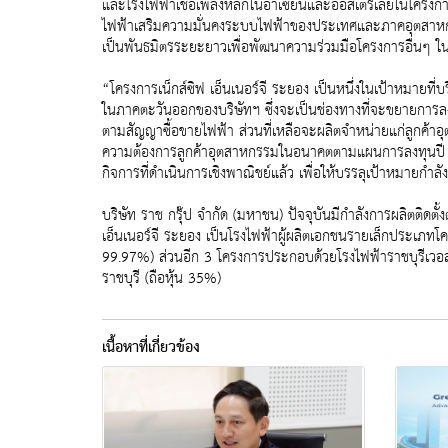
และโรงไฟฟ้าเชื้อเพลิงหลักในอาเซียนและออสเตรเลียในโครงกา
ไฟฟ้าเสริมความมั่นคงระบบไฟฟ้าของประเทศและภาคอุตสาหกรรมในพื
เป็นพันธมิตรระยะยาวเพื่อพัฒนาความร่วมมือโครงการอื่นๆ ใน
“โครงการเน็กส์ซิฟ เอ็นเนอร์จี ระยอง เป็นหนึ่งในเป้าหมายที่บ
ในภาคตะวันออกของบริษัทฯ ซึ่งจะเป็นช่องทางที่จะขยายการลง
ตามสัญญาซื้อขายไฟฟ้า ส่วนที่เหลือจะผลิตจำหน่ายแก่ลูกค้
ความต้องการลูกค้าอุตสาหกรรมในอนาคตตามแผนการลงทุนปี 25
กิจการที่ดำเนินการเชิงพาณิชย์แล้ว เพื่อให้บรรลุเป้าหมายกำล
บริษัท ราช กรุ๊ป จำกัด (มหาชน) ปัจจุบันมีกำลังการผลิตติด
เอ็นเนอร์จี ระยอง เป็นโรงไฟฟ้าผู้ผลิตเอกชนรายเล็กประเภทโคเจน
99.97%) ส่วนอีก 3 โครงการประกอบด้วยโรงไฟฟ้าราชบุรีเวอลด์โ
ราชบุรี (ถือหุ้น 35%)
เนื้อหาที่เกี่ยวข้อง