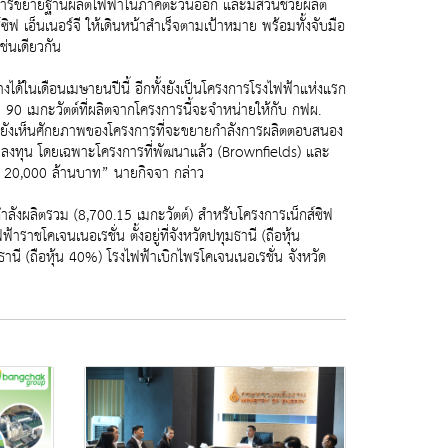
 ในการขยายฐานผลิตไฟฟ้าในภาคตะวันออก และมีส่วนช่วยผลิต
ิฟ เอ็นเนอร์จี ให้เดินหน้าสำเร็จตามเป้าหมาย พร้อมทั้งจับมือ
่นเดียวกัน
างได้ในเดือนเมษายนปีนี้ อีกทั้งยังเป็นโครงการโรงไฟฟ้าแห่งแรก
90 เมกะวัตต์ที่ผลิตจากโครงการนี้จะจำหน่ายให้กับ กฟผ.
ฯ ยังเห็นศักยภาพของโครงการที่จะขยายกำลังการผลิตตอบสนอง
ยลงทุน โดยเฉพาะโครงการที่พัฒนาแล้ว (Brownfields) และ
แล้ว 20,000 ล้านบาท” นายกิจจา กล่าว
ำลังผลิตรวม (8,700.15 เมกะวัตต์) สำหรับโครงการเน็กส์ซิฟ
ราชโคเจนเนอเรชั่น ตั้งอยู่ที่จังหวัดปทุมธานี (ถือหุ้น
นี (ถือหุ้น 40%) โรงไฟฟ้าเบิกไพรโคเจนเนอเรชั่น จังหวัด