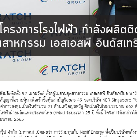
งผลิตติดตั้ง 92 เมกะวัตต์ ตั้งอยู่ในสวนอุตสาหกรรม เอสเอสพี อินดัสเทรียล พาร
ญาซื้อขายหุ้น เพื่อเข้าซื้อหุ้นสามัญร้อยละ 49 ของบริษัท NER Singapore Pte. L
ง มูลค่าการลงทุนเป็นเงินจำนวน 21 ล้านเหรียญสหรัฐ คิดเป็นเงินไทยประมาณ 662 
าฝ่ายผลิตแห่งประเทศไทย (กฟผ.) ระยะเวลา 25 ปี ทั้งนี้ โครงการดังกล่าวได้จัดห
นเมษายน 2565
รุ๊ป จำกัด (มหาชน) เปิดเผยว่า การร่วมทุนกับ Nexif Energy ซึ่งเป็นบริษัทพล