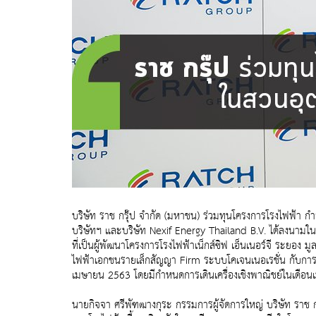
บริษัท ราช กรุ๊ป จำกัด (มหาชน) ร่วมทุนโครงการโรงไฟฟ้า กำลั
บริษัทฯ และบริษัท Nexif Energy Thailand B.V. ได้ลงนามในสัญ
ที่เป็นผู้พัฒนาโครงการโรงไฟฟ้าเน็กส์ซิฟ เอ็นเนอร์จี ระยอ
ไฟฟ้าเอกชนรายเล็กสัญญา Firm ระบบโคเจนเนอเรชั่น กับการไฟฟ้
เมษายน 2563 โดยมีกำหนดการเดินเครื่องเชิงพาณิชย์ในเดือ
นายกิจจา ศรีพัฑฒางกุระ กรรมการผู้จัดการใหญ่ บริษัท ราช ก