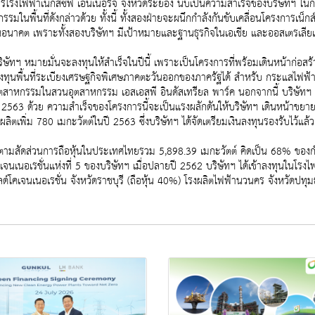
รโรงไฟฟ้าเน็กส์ซิฟ เอ็นเนอร์จี จังหวัดระยอง นับเป็นความสำเร็จของบริษัทฯ
้นที่ดังกล่าวด้วย ทั้งนี้ ทั้งสองฝ่ายจะผนึกกำลังกันขับเคลื่อนโครงการเน็กส์ซ
อนาคต เพราะทั้งสองบริษัทฯ มีเป้าหมายและฐานธุรกิจในเอเชีย และออสเตรเลียเช
ริษัทฯ หมายมั่นจะลงทุนให้สำเร็จในปีนี้ เพราะเป็นโครงการที่พร้อมเดินหน้าก่อสร้
ทุนพื้นที่ระเบียงเศรษฐกิจพิเศษภาคตะวันออกของภาครัฐได้ สำหรับ กระแสไฟฟ้า 
าอุตสาหกรรมในสวนอุตสาหกรรม เอสเอสพี อินดัสเทรียล พาร์ค นอกจากนี้ บริษัท
63 ด้วย ความสำเร็จของโครงการนี้จะเป็นแรงผลักดันให้บริษัทฯ เดินหน้าขยา
ังผลิตเพิ่ม 780 เมกะวัตต์ในปี 2563 ซึ่งบริษัทฯ ได้จัดเตรียมเงินลงทุนรองรับไว้
ตั้งตามสัดส่วนการถือหุ้นในประเทศไทยรวม 5,898.39 เมกะวัตต์ คิดเป็น 68% ของก
เนอเรชั่นแห่งที่ 5 ของบริษัทฯ เมื่อปลายปี 2562 บริษัทฯ ได้เข้าลงทุนในโรงไฟฟ้า
คเจนเนอเรชั่น จังหวัดราชบุรี (ถือหุ้น 40%) โรงผลิตไฟฟ้านวนคร จังหวัดปทุมธา