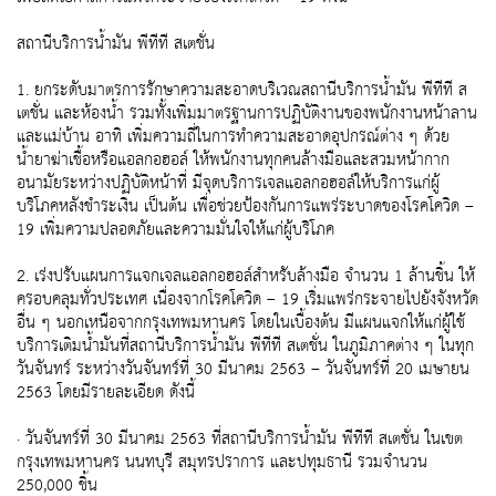
สถานีบริการน้ำมัน พีทีที สเตชั่น
1. ยกระดับมาตรการรักษาความสะอาดบริเวณสถานีบริการน้ำมัน พีทีที ส
เตชั่น และห้องน้ำ รวมทั้งเพิ่มมาตรฐานการปฏิบัติงานของพนักงานหน้าลาน
และแม่บ้าน อาทิ เพิ่มความถี่ในการทำความสะอาดอุปกรณ์ต่าง ๆ ด้วย
น้ำยาฆ่าเชื้อหรือแอลกอฮอล์ ให้พนักงานทุกคนล้างมือและสวมหน้ากาก
อนามัยระหว่างปฏิบัติหน้าที่ มีจุดบริการเจลแอลกอฮอล์ให้บริการแก่ผู้
บริโภคหลังชำระเงิน เป็นต้น เพื่อช่วยป้องกันการแพร่ระบาดของโรคโควิด –
19 เพิ่มความปลอดภัยและความมั่นใจให้แก่ผู้บริโภค
2. เร่งปรับแผนการแจกเจลแอลกอฮอล์สำหรับล้างมือ จำนวน 1 ล้านชิ้น ให้
ครอบคลุมทั่วประเทศ เนื่องจากโรคโควิด – 19 เริ่มแพร่กระจายไปยังจังหวัด
อื่น ๆ นอกเหนือจากกรุงเทพมหานคร โดยในเบื้องต้น มีแผนแจกให้แก่ผู้ใช้
บริการเติมน้ำมันที่สถานีบริการน้ำมัน พีทีที สเตชั่น ในภูมิภาคต่าง ๆ ในทุก
วันจันทร์ ระหว่างวันจันทร์ที่ 30 มีนาคม 2563 – วันจันทร์ที่ 20 เมษายน
2563 โดยมีรายละเอียด ดังนี้
· วันจันทร์ที่ 30 มีนาคม 2563 ที่สถานีบริการน้ำมัน พีทีที สเตชั่น ในเขต
กรุงเทพมหานคร นนทบุรี สมุทรปราการ และปทุมธานี รวมจำนวน
250,000 ชิ้น