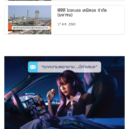
พีทีที โกลบอล เคมิคอล จำกัด
(มหาชน)
17 ส.ค. 2563