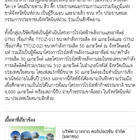
นห์ถ่วน สาธารณรัฐสังคมนิยมเวียดนามท่ามกลางการแพร่ระบาดของโค
วิด-19 โดยมีนายฟาน ฮิว ดึ๊ก ประธานคณะกรรมการแนวร่วมปิตุภูมิแห่ง
ชาติจังหวัดนินห์ถ่วน เป็นผู้รับมอบ และนายลิว ซวน หวิง ประธานคณะ
กรรมการประชาชนจังหวัดนินห์ถ่วน ร่วมเป็นสักขีพยาน
ทั้งนี้กลุ่มบริษัทกัลฟ์เป็นผู้ดำเนินโครงการโรงไฟฟ้าพลังงานแสงอาทิตย์
GTN1 (ชื่อเก่าคือ TTCIZ-01) ขนาดกำลังการผลิต 69 เมกะวัตต์และ GTN2
(ชื่อเก่าคือ TTCIZ-02) ขนาดกำลังการผลิต 50 เมกะวัตต์ ณ จังหวัดเตยนิ
นห์ รวมถึงเป็นผู้พัฒนาโครงการโรงไฟฟ้าพลังงานแสงอาทิตย์ ขนาดกำลัง
การผลิต 30 เมกะวัตต์ และโครงการโรงไฟฟ้าพลังงานลมในทะเลขนาดกำลัง
การผลิตติดตั้งรวมประมาณ 310 เมกะวัตต์ ในอำเภอบิงห์ได๋ จังหวัดเบ๊นแจ
ประเทศเวียดนาม โดยเฟสแรกที่มีขนาด 30 เมกะวัตต์จะเริ่มดำเนินการเชิง
พาณิชย์ภายในสิ้นปี 2563 นอกจากนี้กัลฟ์ยังได้ลงนามบันทึกความร่วมมือ
เพื่อศึกษาความเป็นไปได้ในการพัฒนาโครงการโรงไฟฟ้าก๊าซธรรมชาติ ขนาด
6,000 เมกะวัตต์ พร้อมสถานีรับ-จ่ายก๊าซธรรมชาติเหลว ในจังหวัดนินห์ถ่
วน ประเทศเวียดนามอีกด้วย
เนื้อหาที่เกี่ยวข้อง
บริษัท บางจาก คอร์ปอเรชั่น จำกัด
(มหาชน)