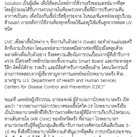
Solution เป็นผู้ผลิต เพื่อให้ตอบโจทย์การใช้งานจริงของแพทย์มากที่สุด
โดยผู้ป่วยจะได้รับการตรวจภายในห้องตรวจหาเชื้อที่มีการปรับความดัน
อากาศเป็นลบ เพื่อป้องกันเชื้อไวรัสฟุ้งกระจาย ในขณะที่แพทย์จะอยู่บริเวณ
ด้านนอก ภายหลังการใช้งานห้องทุกครั้งจะใช้แสงยูวีเข้มข้นสูงจากหลอด UV
ชนิด
UVC เพื่อฆ่าเชื้อโรคต่าง ๆ ซึ่งการเก็บตัวอย่าง (Swab) จะทำผ่านแผ่นอะคริ
ลิกที่เจาะเป็นช่อง โดยแพทย์สามารถสอดมือผ่านช่องที่มีถุงมือคลุมด้วย
พลาสติกเพื่อเก็บตัวอย่าง จึงลดความเสี่ยงในการปนเปื้อนจากผู้ที่เข้ารับการ
ตรวจ มีโครงสร้างหลักประกอบขึ้นจากแผ่น Smart Board และกระจกอะค
ริลิก ติดตั้งได้ง่าย รวดเร็ว และมีล้อสำหรับการเคลื่อนย้าย โดยนวัตกรรมนี้
ผ่านการทดสอบจากผู้เชี่ยวชาญทางการแพทย์ของโรงพยาบาลตรัง ด้วย
มาตรฐาน U.S. Department of Health and Human Services
Centers for Disease Control and Prevention (CDC)”
ขณะที่ แพทย์หญิงจิรวรรณ อารยะพงษ์ ผู้อำนวยการโรงพยาบาลตรัง เปิด
เผยว่า “จากสถานการณ์การระบาดของเชื้อโควิด-19 โรงพยาบาลตรังถือ
เป็นโรงพยาบาลหลักที่ให้บริการตรวจคัดกรองผู้ที่มีอาการเกี่ยวกับโรคระบบ
ทางเดินหายใจ (ARI Clinic) ของจังหวัดตรัง ที่ผ่านมา โรงพยาบาลฯ
สามารถรองรับผู้ที่อยู่ในกลุ่มเสี่ยงที่มารับการตรวจคัดกรองได้เฉลี่ยวันละ 5-
10 คน ซึ่งสิ่งที่โรงพยาบาลให้ความสำคัญมากที่สุดคือ การปกป้องประชาชน