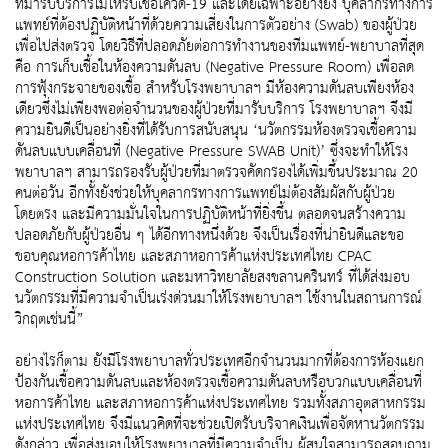
ที่มารับบริการไม่ให้รับเชื้อโควิด-19 และโดยเฉพาะอย่างยิ่ง บุคลากรทางการ
แพทย์ที่ต้องปฏิบัติหน้าที่ด้วยความเสี่ยงในการตัวอย่าง (Swab) ของผู้ป่วย
เพื่อไปส่งตรวจ โดยวิธีที่ปลอดภัยต่อการทำงานของทีมแพทย์-พยาบาลที่สุด
คือ การเก็บเชื้อในห้องความดันลบ (Negative Pressure Room) เพื่อลด
การฟุ้งกระจายของเชื้อ สำหรับโรงพยาบาลฯ มีห้องความดันลบเพียงห้อง
เดียวซึ่งไม่เพียงพอต่อจำนวนของผู้ป่วยที่มารับบริการ โรงพยาบาลฯ จึงมี
ความยินดีเป็นอย่างยิ่งที่ได้รับการสนับสนุน ‘นวัตกรรมห้องตรวจเชื้อความ
ดันลบแบบเคลื่อนที่ (Negative Pressure SWAB Unit)’ ซึ่งจะทำให้โรง
พยาบาลฯ สามารถรองรับผู้ป่วยที่มาตรวจคัดกรองได้เพิ่มขึ้นประมาณ 20
คนต่อวัน อีกทั้งยังช่วยให้บุคลากรทางการแพทย์ไม่ต้องสัมผัสกับผู้ป่วย
โดยตรง และมีความมั่นใจในการปฏิบัติหน้าที่ยิ่งขึ้น ตลอดจนสร้างความ
ปลอดภัยกับผู้ป่วยอื่น ๆ ได้อีกทางหนึ่งด้วย จึงเป็นเรื่องที่น่ายินดีและขอ
ขอบคุณหอการค้าไทย และสภาหอการค้าแห่งประเทศไทย CPAC
Construction Solution และมหาวิทยาลัยสงขลานครินทร์ ที่ได้ส่งมอบ
นวัตกรรมที่มีความจำเป็นเร่งด่วนมาให้โรงพยาบาลฯ ใช้งานในสถานการณ์
วิกฤตเช่นนี้”
อย่างไรก็ตาม ยังมีโรงพยาบาลทั่วประเทศอีกจำนวนมากที่ต้องการห้องแยก
ป้องกันเชื้อความดันลบและห้องตรวจเชื้อความดันลบหรือบวกแบบเคลื่อนที่
หอการค้าไทย และสภาหอการค้าแห่งประเทศไทย รวมทั้งสภาอุตสาหกรรม
แห่งประเทศไทย จึงมีแนวคิดที่จะช่วยเปิดรับบริจาคเงินเพื่อจัดหานวัตกรรม
ดังกล่าว เพื่อส่งมอบให้โรงพยาบาลที่มีความจำเป็น ผู้สนใจสามารถสอบถาม