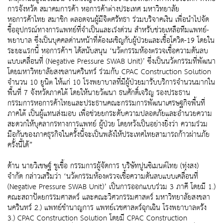
การจังหวัด สมาคมการค้า หอการค้าต่างประเทศ มหาวิทยาลัย
หอการค้าไทย สมาชิก ตลอดจนผู้มีจิตศรัทธา ร่วมบริจาคเงิน เพื่อนำไปจัด
ซื้ออุปกรณ์ทางการแพทย์ที่จำเป็นและเร่งด่วน สำหรับช่วยเหลือทีมแพทย์-
พยาบาล ซึ่งเป็นบุคคลด่านหน้าที่ต้องเผชิญกับผู้ป่วยและเชื้อโควิด-19 โดยใน
ระยะแรกนี้ หอการค้าฯ ได้สนับสนุน ‘นวัตกรรมห้องตรวจเชื้อความดันลบ
แบบเคลื่อนที่ (Negative Pressure SWAB Unit)’ ซึ่งเป็นนวัตกรรมที่พัฒนา
โดยมหาวิทยาลัยสงขลานครินทร์ ร่วมกับ CPAC Construction Solution
จำนวน 10 ยูนิต ให้แก่ 10 โรงพยาบาลที่มีผู้ป่วยมารับบริการจำนวนมากใน
พื้นที่ 7 จังหวัดภาคใต้ โดยให้นายวัฒนา ธนศักดิ์เจริญ รองประธาน
กรรมการหอการค้าไทยและประธานคณะกรรมการพัฒนาเศรษฐกิจพื้นที่
ภาคใต้ เป็นผู้แทนส่งมอบ เพื่อช่วยยกระดับความปลอดภัยและอำนวยความ
สะดวกให้บุคลากรทางการแพทย์ ผู้ป่วย โดยหวังเป็นอย่างยิ่งว่า ความร่วม
มือกันของภาคธุรกิจในครั้งนี้จะเป็นพลังให้ประเทศไทยสามารถก้าวผ่านภัย
ครั้งนี้ได้”
ด้าน นายวิเชษฐ์ ชูเชื้อ กรรมการผู้จัดการ บริษัทปูนซิเมนต์ไทย (ทุ่งสง)
จำกัด กล่าวเสริมว่า ‘นวัตกรรมห้องตรวจเชื้อความดันลบแบบเคลื่อนที่
(Negative Pressure SWAB Unit)’ เป็นการออกแบบร่วม 3 ภาคี โดยมี 1.)
คณะสถาปัตยกรรมศาสตร์ และคณะวิศวกรรมศาสตร์ มหาวิทยาลัยสงขลา
นครินทร์ 2.) แพทย์ชำนาญการ แพทย์เวชศาสตร์ฉุกเฉิน โรงพยาบาลตรัง
3.) CPAC Construction Solution โดยมี CPAC Construction