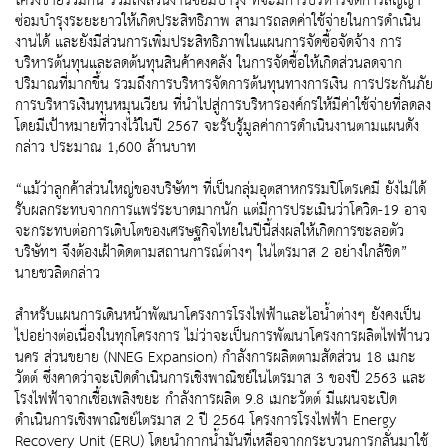
โครงข่ายร่วมกัน รวมถึงส่วนงานซ่อมบำรุง ที่จะมีการบริหารจัดการสัญญา
ซ่อมบำรุงระยะยาวให้เกิดประสิทธิภาพ สามารถลดค่าใช้จ่ายในการดำเนิน
งานได้ และยังมีส่วนการเพิ่มประสิทธิภาพในแผนการจัดซื้อจัดจ้าง การ
บริหารต้นทุนและลดต้นทุนสินค้าคงคลัง ในการจัดซื้อให้เกิดส่วนลดจาก
ปริมาณที่มากขึ้น รวมถึงการบริหารจัดการต้นทุนทางการเงิน การประกันภัย
การบริหารเงินทุนหมุนเวียน ที่นำไปสู่การบริหารองค์กรให้มีค่าใช้จ่ายที่ลดลง
โดยมีเป้าหมายที่วางไว้ในปี 2567 จะรับรู้มูลค่าการดำเนินงานตามแผนดัง
กล่าว ประมาณ 1,600 ล้านบาท
“แม้ว่าลูกค้าส่วนใหญ่ของบริษัทฯ ที่เป็นกลุ่มอุตสาหกรรมปิโตรเคมี ยังไม่ได้
รับผลกระทบจากการแพร่ระบาดมากนัก แต่มีการประเมินว่าโควิด-19 อาจ
จะกระทบต่อการเติบโตของเศรษฐกิจไทยในปีนี้ส่งผลให้เกิดการชะลอตัว
บริษัทฯ จึงต้องเฝ้าติดตามสถานการณ์ต่างๆ ในไตรมาส 2 อย่างใกล้ชิด”
นายชวลิตกล่าว
สำหรับแผนการเดินหน้าพัฒนาโครงการโรงไฟฟ้าและไอน้ำต่างๆ ยังคงเป็น
ไปอย่างต่อเนื่องในทุกโครงการ ไม่ว่าจะเป็นการพัฒนาโครงการผลิตไฟฟ้านว
นคร ส่วนขยาย (NNEG Expansion) กำลังการผลิตตามสัดส่วน 18 เมกะ
วัตต์ ซึ่งคาดว่าจะเปิดดำเนินการเชิงพาณิชย์ในไตรมาส 3 ของปี 2563 และ
โรงไฟฟ้าจากเชื้อเพลิงขยะ กำลังการผลิต 9.8 เมกะวัตต์ มีแผนจะเปิด
ดำเนินการเชิงพาณิชย์ไตรมาส 2 ปี 2564 โครงการโรงไฟฟ้า Energy
Recovery Unit (ERU) โดยนำกากน้ำมันที่เหลือจากกระบวนการกลั่นมาใช้