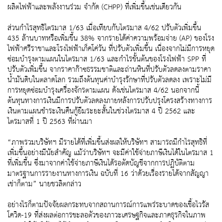
ผลิตไฟฟ้าและพลังงานร่วม จำกัด (CHPP) ที่เพิ่มขึ้นเช่นเดียวกัน
ส่วนกำไรสุทธิไตรมาส 1/63 เมื่อเทียบกับไตรมาส 4/62 ปรับตัวเพิ่มขึ้น
435 ล้านบาทหรือเพิ่มขึ้น 38% จากรายได้ค่าความพร้อมจ่าย (AP) ของโรง
ไฟฟ้าศรีราชาและโรงไฟฟ้าเก็คโค่วัน ที่ปรับตัวเพิ่มขึ้น เนื่องจากไม่มีการหยุด
ซ่อมบำรุงตามแผนในไตรมาส 1/63 และกำไรขั้นต้นของโรงไฟฟ้า SPP ที่
ปรับตัวเพิ่มขึ้น จากราคาก๊าซธรรมชาติและถ่านหินที่ปรับตัวลดลงตามราคา
น้ำมันดิบในตลาดโลก รวมถึงต้นทุนค่าบำรุงรักษาที่ปรับตัวลดลง เพราะไม่มี
การหยุดซ่อมบำรุงเครื่องจักรตามแผน ดังเช่นไตรมาส 4/62 นอกจากนี้
ต้นทุนทางการเงินมีการปรับตัวลดลงภายหลังการปรับปรุงโครงสร้างทางการ
เงินตามแผนชำระเงินคืนกู้ยืมระยะสั้นในช่วงไตรมาส 4 ปี 2562 และ
ไตรมาสที่ 1 ปี 2563 ที่ผ่านมา
“ภาพรวมบริษัทฯ มีรายได้ที่เพิ่มขึ้นส่งผลให้บริษัทฯ สามารถมีกำไรสุทธิที่
เพิ่มขึ้นอย่างมีนัยสำคัญ แม้ว่าบริษัทฯ จะมีค่าใช้จ่ายภาษีเงินได้ในไตรมาส 1
ที่เพิ่มขึ้น ซึ่งมาจากค่าใช้จ่ายภาษีเงินได้รอตัดบัญชีจากการปฏิบัติตาม
มาตรฐานการรายงานทางการเงิน ฉบับที่ 16 ว่าด้วยเรื่องรายได้จากสัญญา
เช่าก็ตาม” นายชวลิตกล่าว
อย่างไรก็ตามปัจจัยผลกระทบจากสถานการณ์การแพร่ระบาดของเชื้อไวรัส
โควิด-19 ที่ส่งผลต่อการชะลอตัวของภาวะเศรษฐกิจและภาคธุรกิจในภาพ