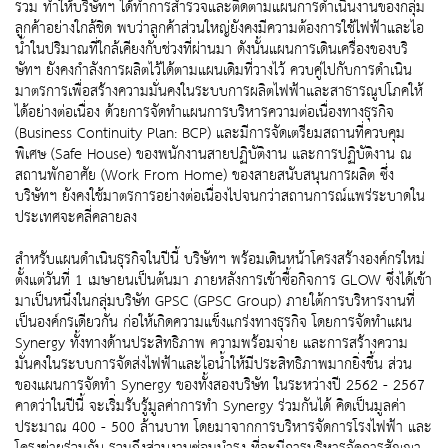
รวม ทำให้บริษัทฯ ได้ทำการสำรวจและติดตามแผนการดำเนินงานของกลุ่ม
ลูกค้าอย่างใกล้ชิด พบว่าลูกค้าส่วนใหญ่ยังคงมีความต้องการใช้ไฟฟ้าและไอ
น้ำในปริมาณที่ใกล้เคียงกับช่วงที่ผ่านมา ดังนั้นแผนการเดินเครื่องของบริ
ษัทฯ ยังคงกำลังการผลิตไว้ได้ตามแผนเดิมที่วางไว้ ควบคู่ไปกับการดำเนิน
มาตรการเพื่อสร้างความมั่นคงในระบบการผลิตไฟฟ้าและสาธารณูปโภคให้
ได้อย่างต่อเนื่อง ด้วยการจัดทำแผนการบริหารความต่อเนื่องทางธุรกิจ
(Business Continuity Plan: BCP) และมีการจัดเตรียมสถานที่ควบคุม
พิเศษ (Safe House) ของพนักงานสายปฏิบัติงาน และการปฏิบัติงาน ณ
สถานพักอาศัย (Work From Home) ของสายสนับสนุนการผลิต ซึ่ง
บริษัทฯ ยังคงใช้มาตรการอย่างต่อเนื่องไปจนกว่าสถานการณ์แพร่ระบาดใน
ประเทศจะคลี่คลายลง
สำหรับแผนดำเนินธุรกิจในปีนี้ บริษัทฯ พร้อมเดินหน้าโครงสร้างองค์กรใหม่
ตั้งแต่วันที่ 1 เมษายนเป็นต้นมา ภายหลังการเข้าซื้อกิจการ GLOW ซึ่งได้เข้า
มาเป็นหนึ่งในกลุ่มบริษัท GPSC (GPSC Group) ภายใต้การบริหารงานที่
เป็นองค์กรเดียวกัน ก่อให้เกิดความแข็งแกร่งทางธุรกิจ โดยการจัดทำแผน
Synergy ทั้งทางด้านประสิทธิภาพ ความพร้อมจ่าย และการสร้างความ
มั่นคงในระบบการจัดส่งไฟฟ้าและไอน้ำให้มีประสิทธิภาพมากยิ่งขึ้น ส่วน
ของแผนการจัดทำ Synergy ของทั้งสองบริษัท ในระหว่างปี 2562 - 2567
คาดว่าในปีนี้ จะเริ่มรับรู้มูลค่าการทำ Synergy ร่วมกันได้ คิดเป็นมูลค่า
ประมาณ 400 - 500 ล้านบาท โดยมาจากการบริหารจัดการโรงไฟฟ้า และ