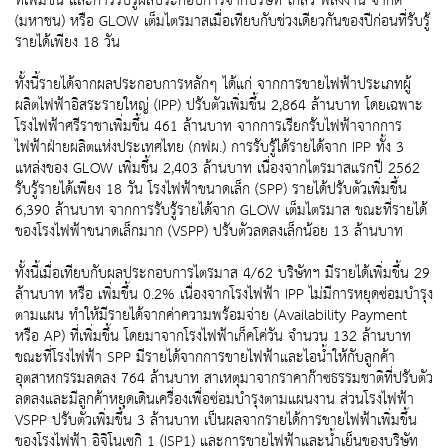
ที่เพิ่มขึ้น และการรับรู้ผลประกอบการจากบริษัท โกลว์ พลังงาน จำกัด
(มหาชน) หรือ GLOW เต็มไตรมาสเมื่อเทียบกับช่วงเดียวกันของปีก่อนที่รับรู้
รายได้เพียง 18 วัน
ทั้งนี้รายได้จากผลประกอบการหลักๆ ได้แก่ จากการขายไฟฟ้าประเภทผู้
ผลิตไฟฟ้าอิสระรายใหญ่ (IPP) ปรับตัวเพิ่มขึ้น 2,864 ล้านบาท โดยเฉพาะ
โรงไฟฟ้าศรีราชาเพิ่มขึ้น 461 ล้านบาท จากการเรียกรับไฟฟ้าจากการ
ไฟฟ้าฝ่ายผลิตแห่งประเทศไทย (กฟผ.) การรับรู้ได้รายได้จาก IPP ทั้ง 3
แหล่งของ GLOW เพิ่มขึ้น 2,403 ล้านบาท เนื่องจากไตรมาสแรกปี 2562
รับรู้รายได้เพียง 18 วัน โรงไฟฟ้าขนาดเล็ก (SPP) รายได้ปรับตัวเพิ่มขึ้น
6,390 ล้านบาท จากการรับรู้รายได้จาก GLOW เต็มไตรมาส ขณะที่รายได้
ของโรงไฟฟ้าขนาดเล็กมาก (VSPP) ปรับตัวลดลงเล็กน้อย 13 ล้านบาท
ทั้งนี้เมื่อเทียบกับผลประกอบการไตรมาส 4/62 บริษัทฯ มีรายได้เพิ่มขึ้น 29
ล้านบาท หรือ เพิ่มขึ้น 0.2% เนื่องจากโรงไฟฟ้า IPP ไม่มีการหยุดซ่อมบำรุง
ตามแผน ทำให้มีรายได้จากค่าความพร้อมจ่าย (Availability Payment
หรือ AP) ที่เพิ่มขึ้น โดยมาจากโรงไฟฟ้าเก็คโค่วัน จำนวน 132 ล้านบาท
ขณะที่โรงไฟฟ้า SPP มีรายได้จากการขายไฟฟ้าและไอน้ำให้กับลูกค้า
อุตสาหกรรมลดลง 764 ล้านบาท สาเหตุมาจากราคาก๊าซธรรมชาติที่ปรับตัว
ลดลงและมีลูกค้าหยุดเดินเครื่องเพื่อซ่อมบำรุงตามแผนงาน ส่วนโรงไฟฟ้า
VSPP ปรับตัวเพิ่มขึ้น 3 ล้านบาท เป็นผลจากรายได้การขายไฟฟ้าเพิ่มขึ้น
ของโรงไฟฟ้า อิจิโนเซกิ 1 (ISP1) และการขายไฟฟ้าและน้ำเย็นของบริษัท