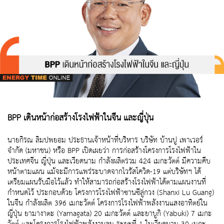
BPP เดินหน้าก่อสร้างโรงไฟฟ้าในจีน และญี่ปุ่น
นายกิรณ ลิมปพยอม ประธานเจ้าหน้าที่บริหาร บริษัท บ้านปู เพาเวอร์
จำกัด (มหาชน) หรือ BPP เปิดเผยว่า การก่อสร้างโครงการโรงไฟฟ้าใน
ประเทศจีน ญี่ปุ่น และเวียดนาม กำลังผลิตรวม 424 เมกะวัตต์ มีความคืบ
หน้าตามแผน แม้จะมีการแพร่ระบาดจากไวรัสโควิด-19 แต่บริษัทฯ ได้
เตรียมแผนรับมือไว้แล้ว ทำให้สามารถก่อสร้างโรงไฟฟ้าได้ตามแผนงานที่
กำหนดไว้ ประกอบด้วย โครงการโรงไฟฟ้าซานซีลู่กวง (Shanxi Lu Guang)
ในจีน กำลังผลิต 396 เมกะวัตต์ โครงการโรงไฟฟ้าพลังงานแสงอาทิตย์ใน
ญี่ปุ่น ยามางาตะ (Yamagata) 20 เมกะวัตต์ และยาบูกิ (Yabuki) 7 เมกะ