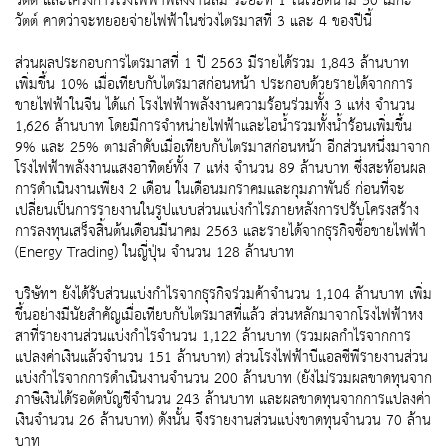
วัตต์ และโครงการโรงไฟฟ้าพลังงานลม ระยะที่ 1 ในเวียดนาม 30 เมกะ
วัตต์ คาดว่าจะทยอยจ่ายไฟฟ้าในช่วงไตรมาสที่ 3 และ 4 ของปีนี้
ส่วนผลประกอบการไตรมาสที่ 1 ปี 2563 มีรายได้รวม 1,843 ล้านบาท
เพิ่มขึ้น 10% เมื่อเทียบกับไตรมาสก่อนหน้า ประกอบด้วยรายได้จากการ
ขายไฟฟ้าในจีน ได้แก่ โรงไฟฟ้าพลังงานความร้อนร่วมทั้ง 3 แห่ง จำนวน
1,626 ล้านบาท โดยมีการจำหน่ายไฟฟ้าและไอน้ำรวมทั้งน้ำร้อนเพิ่มขึ้น
9% และ 25% ตามลำดับเมื่อเทียบกับไตรมาสก่อนหน้า อีกส่วนหนึ่งมาจาก
โรงไฟฟ้าพลังงานแสงอาทิตย์ทั้ง 7 แห่ง จำนวน 89 ล้านบาท ซึ่งสะท้อนผล
การดำเนินงานเพียง 2 เดือน ในเดือนมกราคมและกุมภาพันธ์ ก่อนที่จะ
เปลี่ยนเป็นการรายงานในรูปแบบส่วนแบ่งกำไรภายหลังการปรับโครงสร้าง
การลงทุนเสร็จสิ้นต้นเดือนมีนาคม 2563 และรายได้จากธุรกิจซื้อขายไฟฟ้า
(Energy Trading) ในญี่ปุ่น จำนวน 128 ล้านบาท
บริษัทฯ ยังได้รับส่วนแบ่งกำไรจากธุรกิจร่วมค้าจำนวน 1,104 ล้านบาท เพิ่ม
ขึ้นอย่างมีนัยสำคัญเมื่อเทียบกับไตรมาสที่แล้ว ส่วนหลักมาจากโรงไฟฟ้าหง
สาที่รายงานส่วนแบ่งกำไรจำนวน 1,122 ล้านบาท (รวมผลกำไรจากการ
แปลงค่าเงินแล้วจำนวน 151 ล้านบาท) ส่วนโรงไฟฟ้าบีแอลซีพีรายงานส่วน
แบ่งกำไรจากการดำเนินงานจำนวน 200 ล้านบาท (ยังไม่รวมผลขาดทุนจาก
ภาษีเงินได้รอตัดบัญชีจำนวน 243 ล้านบาท และผลขาดทุนจากการแปลงค่า
เงินจำนวน 26 ล้านบาท) ดังนั้น จึงรายงานส่วนแบ่งขาดทุนจำนวน 70 ล้าน
บาท