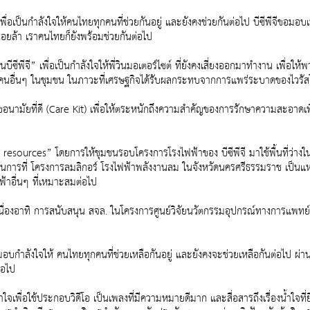
พื่อเป็นกำลังใจให้คนไทยทุกคนที่ช่วยกันอยู่ และยังคงช่วยกันต่อไป บีซีพีจีขอมอบเพ
นื่อยล้า เราคนไทยก็ยังพร้อมช่วยกันต่อไป
านบีซีพีจี” เพื่อเป็นกำลังใจให้พี่วินมอเตอร์ไซต์ ที่ยังคงเสี่ยงออกมาทำงาน เพื่
ังคนอื่นๆ ในชุมชน ในภาวะที่เศรษฐกิจได้รับผลกระทบจากการแพร่ระบาดของไวรัส
ุขอนามัยที่ดี (Care Kit) เพื่อให้ตระหนักถึงความสำคัญของการรักษาความสะอาดเพื่
ng resources” โดยการให้ชุมชนรอบโครงการโรงไฟฟ้าของ บีซีพีจี มาใช้พื้นที่ว่
เนินการที่ โครงการลมลิกอร์ โรงไฟฟ้าพลังงานลม ในจังหวัดนครศรีธรรมราช เป็นแ
้าอื่นๆ ที่เหมาะสมต่อไป
งต่อเนื่องอาทิ การสนับสนุน สจล. ในโครงการศูนย์วิจัยนวัตกรรมอุปกรณ์ทางการแพ
บกำลังใจให้ คนไทยทุกคนที่ช่วยเหลือกันอยู่ และยังคงจะช่วยเหลือกันต่อไป ผ่านเอ
่อไป
ำใจเพื่อใช้ประกอบวิดีโอ เป็นเพลงที่มีความหมายดีมาก และสื่อสารถึงเรื่องน้ำใจท