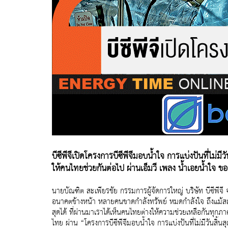
บีซีพีจีเปิดโครงการบีซีพีจีมอบน้ำใจ การแบ่งปันที่ไม่มีวั
ให้คนไทยช่วยกันต่อไป ผ่านเอ็มวี เพลง น้ำเอยน้ำใจ ของ
นายบัณฑิต สะเพียรชัย กรรมการผู้จัดการใหญ่ บริษัท บีซีพีจ
อนาคตข้างหน้า หลายคนขาดกำลังทรัพย์ หมดกำลังใจ ถึงแม้สถา
สุดได้ ที่ผ่านมาเราได้เห็นคนไทยต่างให้ความช่วยเหลือกันทุก
ไทย ผ่าน “โครงการบีซีพีจีมอบน้ำใจ การแบ่งปันที่ไม่มีวันสิ้น