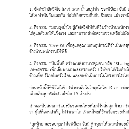
1. จัดทำมิวสิควิดีโอ (MV) เพลง น้ำเอยน้ำใจ ของพี่ป้อม อัสนี เ
ใส่ใจ ห่วงใยกันและกัน ก่อให้เกิดความตื้นตัน อิ่มเอม แม้จะเห
2. กิจกรรม “มอบถุงน้ำใจ สู้ภัยโควิดให้กับพี่วินข้างบ้านพนักง
ได้ดูแลตัวเองให้แข็งแรง และสามารถส่งต่อความช่วยเหลือไปย
3. กิจกรรม "Care Kit เพื่อดูแลคุณ" มอบอุปกรณ์ที่จำเป็นต่อส
ข้างบ้านพนักงานบีซีพีจี
4. กิจกรรม “ปันพื้นที่ สร้างแหล่งอาหารชุมชน หรือ ”Shari
เกษตรกรรม เพื่อเลี้ยงตนเองและครอบครัว บริษัทฯ ได้เริ่มดำ
ข้าวเพื่อบริโภคในครัวเรือน และจะดำเนินการในโครงการโรงไฟฟ
ก่อนหน้านี้บีซีพีจีได้ให้การช่วยเหลือในวิกฤตโควิด-19 อย่า
เพื่อผลิตอุปกรณ์ตรวจโควิด-19 เป็นต้น
เราขอสนับสนุนการแบ่งปันของคนไทยที่ไม่มีวันสิ้นสุด ด้วยการมอ
ว่า ผู้ให้คือคนสำคัญ ไม่ว่าเวลาใด เราคนไทยก็ยังพร้อมช่วยกันต
“สุดท้าย ขอขอบคุณน้ำใจพี่ป้อม อัสนี ที่กรุณาให้เพลงน้ำเอยน้