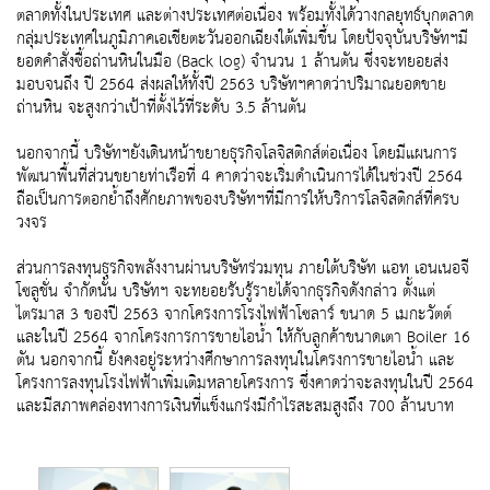
ตลาดทั้งในประเทศ และต่างประเทศต่อเนื่อง พร้อมทั้งได้วางกลยุทธ์บุกตลาด
กลุ่มประเทศในภูมิภาคเอเชียตะวันออกเฉียงใต้เพิ่มขึ้น โดยปัจจุบันบริษัทฯมี
ยอดคำสั่งซื้อถ่านหินในมือ (Back log) จำนวน 1 ล้านตัน ซึ่งจะทยอยส่ง
มอบจนถึง ปี 2564 ส่งผลให้ทั้งปี 2563 บริษัทฯคาดว่าปริมาณยอดขาย
ถ่านหิน จะสูงกว่าเป้าที่ตั้งไว้ที่ระดับ 3.5 ล้านตัน
นอกจากนี้ บริษัทฯยังเดินหน้าขยายธุรกิจโลจิสติกส์ต่อเนื่อง โดยมีแผนการ
พัฒนาพื้นที่ส่วนขยายท่าเรือที่ 4 คาดว่าจะเริ่มดำเนินการได้ในช่วงปี 2564
ถือเป็นการตอกย้ำถึงศักยภาพของบริษัทฯที่มีการให้บริการโลจิสติกส์ที่ครบ
วงจร
ส่วนการลงทุนธุรกิจพลังงานผ่านบริษัทร่วมทุน ภายใต้บริษัท แอท เอนเนอจี
โซลูชั่น จำกัดนั้น บริษัทฯ จะทยอยรับรู้รายได้จากธุรกิจดังกล่าว ตั้งแต่
ไตรมาส 3 ของปี 2563 จากโครงการโรงไฟฟ้าโซลาร์ ขนาด 5 เมกะวัตต์
และในปี 2564 จากโครงการการขายไอน้ำ ให้กับลูกค้าขนาดเตา Boiler 16
ตัน นอกจากนี้ ยังคงอยู่ระหว่างศึกษาการลงทุนในโครงการขายไอน้ำ และ
โครงการลงทุนโรงไฟฟ้าเพิ่มเติมหลายโครงการ ซึ่งคาดว่าจะลงทุนในปี 2564
และมีสภาพคล่องทางการเงินที่แข็งแกร่งมีกำไรสะสมสูงถึง 700 ล้านบาท