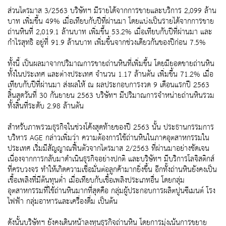
ส่วนไตรมาส 3/2563 บริษัทฯ มีรายได้จากการขายและบริการ 2,099 ล้าน
บาท เพิ่มขึ้น 49% เมื่อเทียบกับปีที่ผ่านมา โดยแบ่งเป็นรายได้จากการขาย
ถ่านหินที่ 2,019.1 ล้านบาท เพิ่มขึ้น 53.2% เมื่อเทียบกับปีที่ผ่านมา และ
กำไรสุทธิ อยู่ที่ 91.9 ล้านบาท เพิ่มขึ้นจากช่วงเดียวกันของปีก่อน 7.5%
ทั้งนี้ เป็นผลมาจากปริมาณการขายถ่านหินที่เพิ่มขึ้น โดยมียอดขายถ่านหิน
ทั้งในประเทศ และต่างประเทศ จำนวน 1.17 ล้านตัน เพิ่มขึ้น 71.2% เมื่อ
เทียบกับปีที่ผ่านมา ส่งผลให้ ณ ผลประกอบการงวด 9 เดือนแรกปี 2563
สิ้นสุดวันที่ 30 กันยายน 2563 บริษัทฯ มีปริมาณการจำหน่ายถ่านหินรวม
ทั้งสิ้นที่ระดับ 2.98 ล้านตัน
สำหรับภาพรวมธุรกิจในช่วงโค้งสุดท้ายของปี 2563 นั้น ประธานกรรมการ
บริหาร AGE กล่าวเพิ่มว่า ความต้องการใช้ถ่านหินในภาคอุตสาหกรรมใน
ประเทศ เริ่มมีสัญญาณฟื้นตัวจากไตรมาส 2/2563 ที่ผ่านมาอย่างชัดเจน
เนื่องจากการกลับมาดำเนินธุรกิจอย่างปกติ และบริษัทฯ มีบริการโลจิสติกส์
ที่ครบวงจร ทำให้เกิดความเชื่อมั่นต่อลูกค้ามากยิ่งขึ้น อีกทั้งถ่านหินยังคงเป็น
เชื้อเพลิงที่มีต้นทุนต่ำ เมื่อเทียบกับเชื้อเพลิงประเภทอื่น โดยกลุ่ม
อุตสาหกรรมที่ใช้ถ่านหินมากที่สุดคือ กลุ่มผู้ประกอบการผลิตปูนซีเมนต์ โรง
ไฟฟ้า กลุ่มอาหารและเครื่องดื่ม เป็นต้น
ดังนั้นบริษัทฯ ยังคงเดินหน้าลงทุนธุรกิจถ่านหิน โดยการมุ่งเน้นการขยาย