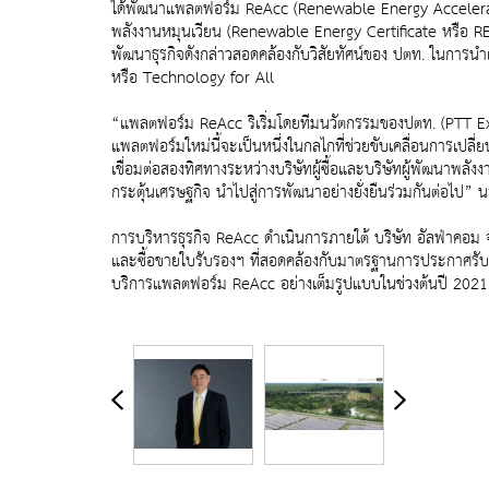
ได้พัฒนาแพลตฟอร์ม ReAcc (Renewable Energy Accelerati
พลังงานหมุนเวียน (Renewable Energy Certificate หรือ 
พัฒนาธุรกิจดังกล่าวสอดคล้องกับวิสัยทัศน์ของ ปตท. ในการน
หรือ Technology for All
“แพลตฟอร์ม ReAcc ริเริ่มโดยทีมนวัตกรรมของปตท. (PTT E
แพลตฟอร์มใหม่นี้จะเป็นหนึ่งในกลไกที่ช่วยขับเคลื่อนการเป
เชื่อมต่อสองทิศทางระหว่างบริษัทผู้ซื้อและบริษัทผู้พัฒนาพลั
กระตุ้นเศรษฐกิจ นำไปสู่การพัฒนาอย่างยั่งยืนร่วมกันต่อไป” 
การบริหารธุรกิจ ReAcc ดำเนินการภายใต้ บริษัท อัลฟ่าคอม จำก
และซื้อขายใบรับรองฯ ที่สอดคล้องกับมาตรฐานการประกาศรั
บริการแพลตฟอร์ม ReAcc อย่างเต็มรูปแบบในช่วงต้นปี 2021 โ