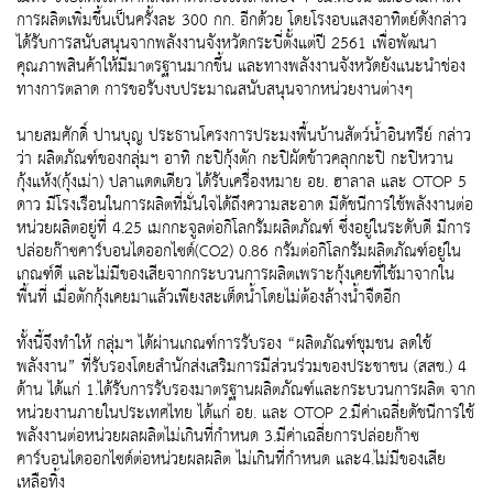
การผลิตเพิ่มขึ้นเป็นครั้งละ 300 กก. อีกด้วย โดยโรงอบแสงอาทิตย์ดังกล่าว
ได้รับการสนับสนุนจากพลังงานจังหวัดกระบี่ตั้งแต่ปี 2561 เพื่อพัฒนา
คุณภาพสินค้าให้มีมาตรฐานมากขึ้น และทางพลังงานจังหวัดยังแนะนำช่อง
ทางการตลาด การขอรับงบประมาณสนับสนุนจากหน่วยงานต่างๆ
นายสมศักดิ์ ปานบุญ ประธานโครงการประมงพื้นบ้านสัตว์น้ำอินทรีย์ กล่าว
ว่า ผลิตภัณฑ์ของกลุ่มฯ อาทิ กะปิกุ้งตัก กะปิผัดข้าวคลุกกะปิ กะปิหวาน
กุ้งแห้ง(กุ้งเม่า) ปลาแดดเดียว ได้รับเครื่องหมาย อย. ฮาลาล และ OTOP 5
ดาว มีโรงเรือนในการผลิตที่มั่นใจได้ถึงความสะอาด มีดัชนีการใช้พลังงานต่อ
หน่วยผลิตอยู่ที่ 4.25 เมกกะจูลต่อกิโลกรัมผลิตภัณฑ์ ซึ่งอยู่ในระดับดี มีการ
ปล่อยก๊าซคาร์บอนไดออกไซด์(CO2) 0.86 กรัมต่อกิโลกรัมผลิตภัณฑ์อยู่ใน
เกณฑ์ดี และไม่มีของเสียจากกระบวนการผลิตเพราะกุ้งเคยที่ใช้มาจากใน
พื้นที่ เมื่อตักกุ้งเคยมาแล้วเพียงสะเด็ดน้ำโดยไม่ต้องล้างน้ำจืดอีก
ทั้งนี้จึงทำให้ กลุ่มฯ ได้ผ่านเกณฑ์การรับรอง “ผลิตภัณฑ์ชุมชน ลดใช้
พลังงาน” ที่รับรองโดยสำนักส่งเสริมการมีส่วนร่วมของประชาชน (สสช.) 4
ด้าน ได้แก่ 1.ได้รับการรับรองมาตรฐานผลิตภัณฑ์และกระบวนการผลิต จาก
หน่วยงานภายในประเทศไทย ได้แก่ อย. และ OTOP 2.มีค่าเฉลี่ยดัชนีการใช้
พลังงานต่อหน่วยผลผลิตไม่เกินที่กำหนด 3.มีค่าเฉลี่ยการปล่อยก๊าซ
คาร์บอนไดออกไซด์ต่อหน่วยผลผลิต ไม่เกินที่กำหนด และ4.ไม่มีของเสีย
เหลือทิ้ง