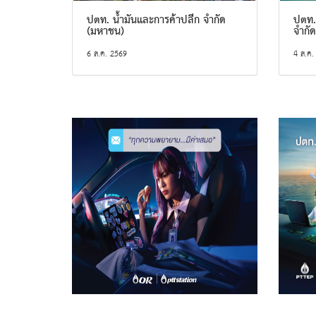
ปตท. น้ำมันและการค้าปลีก จำกัด
ปตท.
(มหาชน)
จำกั
6 ส.ค. 2569
4 ส.ค.