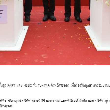
ชั้นสูง PA9T และ HSBC ที่มาบตาพุด จังหวัดระยอง เพื่อรองรับอุตสาหกรรมยาน
นพิธีวางศิลาฤกษ์ บริษัท คุราเร่ จีซี แอดวานซ์ แมททีเรียลส์ จำกัด และ บริษัท ค
วัดระยอง