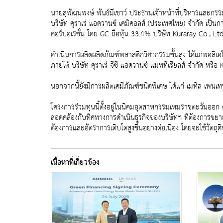
นายสุพัฒนพงษ์ พันธ์มีเชาว์ ประธานเจ้าหน้าที่บริหารและกรรม
บริษัท คุราเร่ แอดวานซ์ เคมิคอลส์ (ประเทศไทย) จำกัด เป็นกา
คอร์ปอเรชั่น โดย GC ถือหุ้น 33.4% บริษัท Kuraray Co., Lt
ดำเนินการผลิตผลิตภัณฑ์พลาสติกวิศวกรรมชั้นสูง ได้แก่พอ
ภายใต้ บริษัท คุราเร่ จีซี แอดวานซ์ แมททีเรียลส์ จำกัด หรือ
นอกจากนี้ยังมีการผลิตเคมีภัณฑ์ชนิดพิเศษ ได้แก่ เมทิล เพน
โครงการร่วมทุนนี้ตั้งอยู่ในนิคมอุตสาหกรรมเหมราชตะวันออ
สอดคล้องกับทิศทางการดำเนินธุรกิจของบริษัทฯ ที่ต้องการขยา
ต้องการและอัตราการเติบโตสูงขึ้นอย่างต่อเนื่อง โดยจะใช้วัตถุ
เนื้อหาที่เกี่ยวข้อง