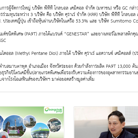
การผู้จัดการใหญ่ บริษัท พีทีที โกลบอล เคมิคอล จำกัด (มหาชน) หรือ GC กล่าวว่
รร่วมทุนระหว่าง 3 บริษัท คือ บริษัท คุราเร่ จำกัด (KRR) บริษัท พีทีที โกลบอ
d. ประเทศญี่ปุ่น เข้าถือหุ้นผ่านบริษัทในเครือ 53.3% และ บริษัท Sumitomo C
ลิเอไมด์ชนิดพิเศษ (PA9T) ภายใต้แบรนด์ “GENESTAR” และยางเทอร์โมพลาสติกค
 KGC
เทนไดออล (Methyl Pentane Diol) ภายใต้ บริษัท คุราเร่ แอดวานซ์ เคมิคอลส์ (
ก ตำบลมาบตาพุด อำเภอเมือง จังหวัดระยอง ด้วยกำลังการผลิต PA9T 13,000 ตัน
ยธุรกิจปิโตรเคมีขั้นปลายเกรดพิเศษเพื่อรองรับความต้องการของอุตสาหกรรมยานยน
ดิบจากโรงโอเลฟินส์ของบริษัทฯ มาต่อยอดสร้างมูลค่าเพิ่ม