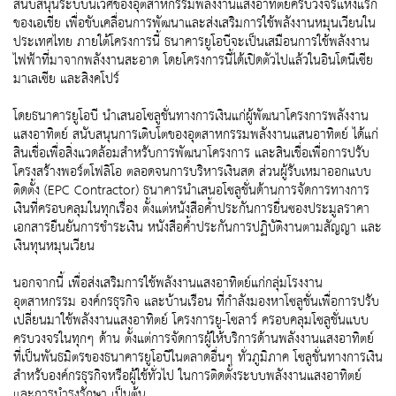
สนับสนุนระบบนิเวศของอุตสาหกรรมพลังงานแสงอาทิตย์ครบวงจรแห่งแรก
ของเอเชีย เพื่อขับเคลื่อนการพัฒนาและส่งเสริมการใช้พลังงานหมุนเวียนใน
ประเทศไทย ภายใต้โครงการนี้ ธนาคารยูโอบีจะเป็นเสมือนการใช้พลังงาน
ไฟฟ้าที่มาจากพลังงานสะอาด โดยโครงการนี้ได้เปิดตัวไปแล้วในอินโดนีเซีย
มาเลเซีย และสิงคโปร์
โดยธนาคารยูโอบี นำเสนอโซลูชั่นทางการเงินแก่ผู้พัฒนาโครงการพลังงาน
แสงอาทิตย์ สนับสนุนการเติบโตของอุตสาหกรรมพลังงานแสนอาทิตย์ ได้แก่
สินเชื่อเพื่อสิ่งแวดล้อมสำหรับการพัฒนาโครงการ และสินเชื่อเพื่อการปรับ
โครงสร้างพอร์ตโฟลิโอ ตลอดจนการบริหารเงินสด ส่วนผู้รับเหมาออกแบบ
ติดตั้ง (EPC Contractor) ธนาคารนำเสนอโซลูชั่นด้านการจัดการทางการ
เงินที่ครอบคลุมในทุกเรื่อง ตั้งแต่หนังสือค้ำประกันการยื่นซองประมูลราคา
เอกสารยืนยันการชำระเงิน หนังสือค้ำประกันการปฏิบัติงานตามสัญญา และ
เงินทุนหมุนเวียน
นอกจากนี้ เพื่อส่งเสริมการใช้พลังงานแสงอาทิตย์แก่กลุ่มโรงงาน
อุตสาหกรรม องค์กรธุรกิจ และบ้านเรือน ที่กำลังมองหาโซลูชั่นเพื่อการปรับ
เปลี่ยนมาใช้พลังงานแสงอาทิตย์ โครงการยู-โซลาร์ ครอบคลุมโซลูชั่นแบบ
ครบวงจรในทุกๆ ด้าน ตั้งแต่การจัดการผู้ให้บริการด้านพลังงานแสงอาทิตย์
ที่เป็นพันธมิตรของธนาคารยูโอบีในตลาดอื่นๆ ทั่วภูมิภาค โซลูชั่นทางการเงิน
สำหรับองค์กรธุรกิจหรือผู้ใช้ทั่วไป ในการติดตั้งระบบพลังงานแสงอาทิตย์
และการบำรุงรักษา เป็นต้น