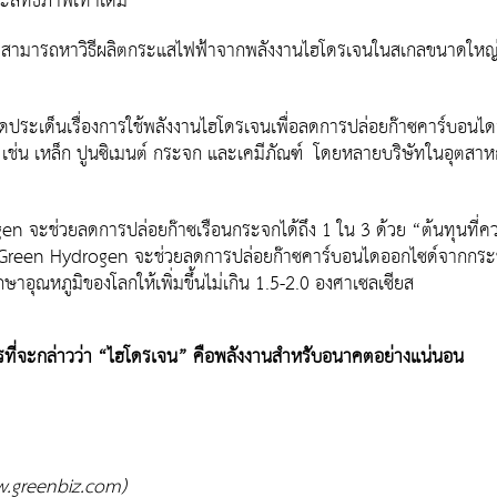
ระสิทธิภาพเท่าเดิม
 จะสามารถหาวิธีผลิตกระแสไฟฟ้าจากพลังงานไฮโดรเจนในสเกลขนาดใหญ่ให้
เปิดประเด็นเรื่องการใช้พลังงานไฮโดรเจนเพื่อลดการปล่อยก๊าซคาร์บอนไ
ช่น เหล็ก ปูนซิเมนต์ กระจก และเคมีภัณฑ์ โดยหลายบริษัทในอุตสาหกรร
จะช่วยลดการปล่อยก๊าซเรือนกระจกได้ถึง 1 ใน 3 ด้วย “ต้นทุนที่
า Green Hydrogen จะช่วยลดการปล่อยก๊าซคาร์บอนไดออกไซด์จากกระ
ุณหภูมิของโลกให้เพิ่มขึ้นไม่เกิน 1.5-2.0 องศาเซลเซียส
ไรที่จะกล่าวว่า “ไฮโดรเจน” คือพลังงานสำหรับอนาคตอย่างแน่นอน
w.greenbiz.com)