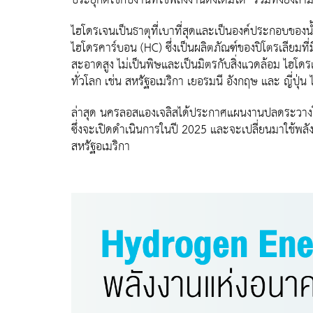
ประยุกต์ใช้กับงานที่ใช้พลังงานดั้งเดิมได้ รวมทั้งยัง
ไฮโดรเจนเป็นธาตุที่เบาที่สุดและเป็นองค์ประกอบของน
ไฮโดรคาร์บอน (HC) ซึ่งเป็นผลิตภัณฑ์ของปิโตรเลียมที
สะอาดสูง ไม่เป็นพิษและเป็นมิตรกับสิ่งแวดล้อม ไฮโ
ทั่วโลก เช่น สหรัฐอเมริกา เยอรมนี อังกฤษ และ ญี่ปุ่น ไ
ล่าสุด นครลอสแองเจลิสได้ประกาศแผนงานปลดระวางโรง
ซึ่งจะเปิดดำเนินการในปี 2025 และจะเปลี่ยนมาใช้พล
สหรัฐอเมริกา