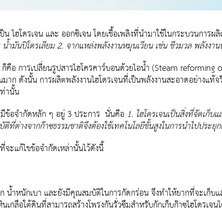
็น ไฮโดรเจน และ ออกซิเจน โดยเชื้อเพลิงที่นำมาใช้ในกระบวนการผลิ
ะ น้ำมันปิโตรเลียม 2. จากแหล่งพลังงานหมุนเวียน เช่น ชีวมวล พลังงา
ุด ก็คือ การเปลี่ยนรูปสารไฮโครคาร์บอนด้วยไอน้ำ (Steam reforming
มาก ดังนั้น การผลิตพลังงานไฮโดรเจนที่เป็นพลังงานสะอาดอย่างแท้จริง
่านั้น
ีข้อจำกัดหลัก ๆ อยู่ 3 ประการ นั่นคือ
1. ไฮโดรเจนเป็นสิ่งที่จัดเก็
ิที่ต่างจากก๊าซธรรมชาติจึงต้องใช้เทคโนโลยีขั้นสูงในการนำไปประยุกต์ใช
แก้ไขข้อจำกัดเหล่านั้นไว้ดังนี้
็ก น้ำหนักเบา และยังมีคุณสมบัติในการกัดกร่อน จึงทำให้ยากที่จะเก
ินเกลือใต้ดินที่สามารถสร้างโพรงกันรั่วซึมสำหรับกักเก็บก๊าซไฮโดรเจนไ