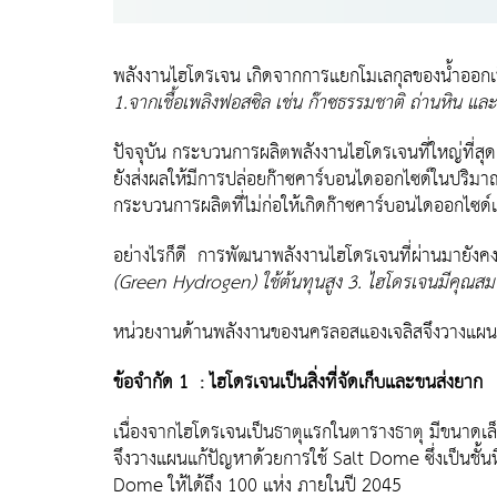
พลังงานไฮโดรเจน เกิดจากการแยกโมเลกุลของน้ำออกเป
1.จากเชื้อเพลิงฟอสซิล เช่น ก๊าซธรรมชาติ ถ่านหิน แล
ปัจจุบัน กระบวนการผลิตพลังงานไฮโดรเจนที่ใหญ่ที่ส
ยังส่งผลให้มีการปล่อยก๊าซคาร์บอนไดออกไซด์ในปริมาณ
กระบวนการผลิตที่ไม่ก่อให้เกิดก๊าซคาร์บอนไดออกไซด์เท
อย่างไรก็ดี การพัฒนาพลังงานไฮโดรเจนที่ผ่านมายังคงม
(Green Hydrogen) ใช้ต้นทุนสูง 3. ไฮโดรเจนมีคุณสมบัต
หน่วยงานด้านพลังงานของนครลอสแองเจลิสจึงวางแผนที่จะ
ข้อจำกัด 1 : ไฮโดรเจนเป็นสิ่งที่จัดเก็บและขนส่งยาก
เนื่องจากไฮโดรเจนเป็นธาตุแรกในตารางธาตุ มีขนาดเล
จึงวางแผนแก้ปัญหาด้วยการใช้ Salt Dome ซึ่งเป็นชั้นห
Dome ให้ได้ถึง 100 แห่ง ภายในปี 2045