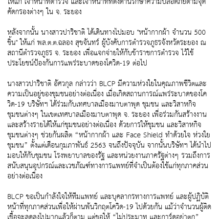
ให้แก่ เจ้าหน้าที่ตำรวจ และเจ้าหน้าที่ที่ตั้งด่านรักษาความปลอดภัยตามจุด
คัดกรองต่างๆ ใน จ. ระยอง
หลังจากนั้น นางสาวปาริชาติ ได้เดินทางไปมอบ "หน้ากากผ้า จำนวน 500
ชิ้น" ให้แก่ พล.ต.ต.ฉลอง สุขจันทร์ ผู้บังคับการตำรวจภูธรจังหวัดระยอง ณ
สถานีตำรวจภูธร จ. ระยอง เพื่อแจกจ่ายให้กับข้าราชการตำรวจ ไว้ใช้
ประโยชน์ป้องกันการแพร่ระบาดของโควิด-19 ต่อไป
นางสาวปาริชาติ อัศวกุล กล่าวว่า BLCP มีความห่วงใยในคุณภาพชีวิตและ
ความเป็นอยู่ของชุมชนอย่างต่อเนื่อง เมื่อเกิดสถานการณ์แพร่ระบาดของโค
วิด-19 บริษัทฯ ได้ร่วมกับเทศบาลเมืองมาบตาพุด ชุมชน และวิสาหกิจ
ชุมชนต่างๆ ในเขตเทศบาลเมืองมาบตาพุด จ. ระยอง เพื่อร่วมกันสร้างงาน
และสร้างรายได้ให้แก่ชุมชนอย่างต่อเนื่อง ด้วยการให้ชุมชน และวิสาหกิจ
ชุมชนต่างๆ ช่วยกันผลิต “หน้ากากผ้า และ Face Shield ทำด้วยใจ ห่วงใย
ชุมชน” ตั้งแต่เดือนกุมภาพันธ์ 2563 จนถึงปัจจุบัน จากนั้นบริษัทฯ ได้นำไป
มอบให้กับชุมชน โรงพยาบาลของรัฐ และหน่วยงานภาครัฐต่างๆ รวมถึงการ
สนับสนุนอุปกรณ์และเวชภัณฑ์ทางการแพทย์ที่จำเป็นต้องใช้แก่ทุกภาคส่วน
อย่างต่อเนื่อง
BLCP ขอเป็นกำลังใจให้ทีมแพทย์ และบุคลากรทางการแพทย์ และผู้ปฏิบัติ
หน้าที่ทุกภาคส่วนเพื่อให้ผ่านพ้นวิกฤตโควิด-19 ไปด้วยกัน แม้ว่าจำนวนผู้ติด
เชื้อจะลดลงไปมากแล้วก็ตาม แต่ขอให้ “ไม่ประมาท และการ์ดอย่าตก”