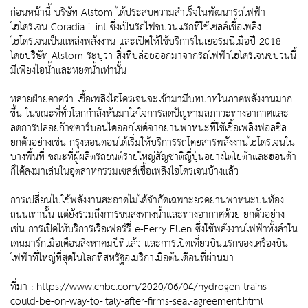
ก่อนหน้านี้ บริษัท Alstom ได้ประสบความสำเร็จในพัฒนารถไฟฟ้า
ไฮโดรเจน Coradia iLint ซึ่งเป็นรถไฟขบวนแรกที่ใช้เซลล์เชื้อเพลิง
ไฮโดรเจนเป็นแหล่งพลังงาน และเปิดให้ใช้บริการในเยอรมนีเมื่อปี 2018
โดยบริษัท Alstom ระบุว่า สิ่งที่ปล่อยออกมาจากรถไฟฟ้าไฮโดรเจนขบวนนี้
มีเพียงไอน้ำและหยดน้ำเท่านั้น
หลายฝ่ายคาดว่า เชื้อเพลิงไฮโดรเจนจะเข้ามามีบทบาทในภาคพลังงานมาก
ขึ้น ในขณะที่ทั่วโลกกำลังหันมาใส่ใจการลดปัญหามลภาวะทางอากาศและ
ลดการปล่อยก๊าซคาร์บอนไดออกไซด์จากยานพาหนะที่ใช้เชื้อเพลิงฟอลซิล
ยกตัวอย่างเช่น กรุงลอนดอนได้เริ่มให้บริการรถโดยสารพลังงานไฮโดรเจนใน
บางพื้นที่ ขณะที่ผู้ผลิตรถยนต์รายใหญ่สัญชาติญี่ปุ่นอย่างโตโยต้าและฮอนด้า
ก็ได้ลงมาเล่นในอุตสาหกรรมเซลล์เชื้อเพลิงไฮโดรเจนบ้างแล้ว
การเปลี่ยนไปใช้พลังงานสะอาดไม่ได้จำกัดเฉพาะยวดยานพาหนะบนท้อง
ถนนเท่านั้น แต่ยังรวมถึงการขนส่งทางน้ำและทางอากาศด้วย ยกตัวอย่าง
เช่น การเปิดให้บริการเรือเฟอร์รี่ e-Ferry Ellen ซึ่งใช้พลังงานไฟฟ้าทั้งลำใน
เดนมาร์กเมื่อเดือนสิงหาคมปีที่แล้ว และการเปิดเที่ยวบินแรกของเครื่องบิน
ไฟฟ้าที่ใหญ่ที่สุดในโลกที่สหรัฐอเมริกาเมื่อต้นเดือนที่ผ่านมา
ที่มา : https://www.cnbc.com/2020/06/04/hydrogen-trains-
could-be-on-way-to-italy-after-firms-seal-agreement.html