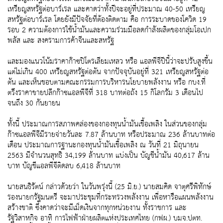
เหรียญสหรัฐต่อบาร์เรล และคาดว่าทั้งปีจะอยู่ที่ประมาณ 40-50 เหรียญ
สหรัฐต่อบาร์เรล โดยยังมีปัจจัยที่ต้องติดตาม คือ การระบาดของโควิด 19
รอบ 2 ความต้องการใช้น้ำมันและความร่วมมือลดกำลังผลิตของกลุ่มโอเปก
พลัส และ สงครามการค้าจีนและสหรัฐ
และมองแนวโน้มราคาก๊าซปิโตรเลียมเหลว หรือ แอลพีจีปีนี้ว่าจะปรับสูงขึ้น
แต่ไม่เกิน 400 เหรียญสหรัฐต่อตัน จากปัจจุบันอยู่ที่ 321 เหรียญสหรัฐต่อ
ตัน และเห็นชอบตามคณะกรรมการบริหารนโยบายพลังงาน หรือ กบง.ที่
ตรึงราคาขายปลีกก๊าซแอลพีจีที่ 318 บาทต่อถัง 15 กิโลกรัม 3 เดือนไป
จนถึง 30 กันยายน
ทั้งนี้ ประมาณการสภาพคล่องของกองทุนน้ำมันเชื้อเพลิง ในส่วนของกลุ่ม
ก๊าซแอลพีจีมีรายจ่ายวันละ 7.87 ล้านบาท หรือประมาณ 236 ล้านบาทต่อ
เดือน ประมาณการฐานะกองทุนน้ำมันเชื้อเพลิง ณ วันที่ 21 มิถุนายน
2563 มีจำนวนสุทธิ 34,199 ล้านบาท แบ่งเป็น บัญชีน้ำมัน 40,617 ล้าน
บาท บัญชีแอลพีจีติดลบ 6,418 ล้านบาท
นายสนธิรัตน์ กล่าวด้วยว่า ในวันพรุ่งนี้ (25 มิ.ย.) นายสมคิด จาตุศรีพิทักษ์
รองนายกรัฐมนตรี จะมาประชุมที่กระทรวงพลังงาน เพื่อหารือแผนพลังงาน
สร้างชาติ ซึ่งคาดว่าจะมีเม็ดเงินจากทุกหน่วยงาน ทั้งราชการ และ
รัฐวิสาหกิจ อาทิ การไฟฟ้าฝ่ายผลิตแห่งประเทศไทย (กฟผ.) บมจ.ปตท.