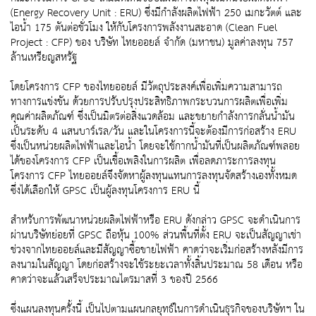
(Energy Recovery Unit : ERU) ซึ่งมีกำลังผลิตไฟฟ้า 250 เมกะวัตต์ และ
ไอน้ำ 175 ตันต่อชั่วโมง ให้กับโครงการพลังงานสะอาด (Clean Fuel
Project : CFP) ของ บริษัท ไทยออยล์ จำกัด (มหาชน) มูลค่าลงทุน 757
ล้านเหรียญสหรัฐ
โดยโครงการ CFP ของไทยออยล์ มีวัตถุประสงค์เพื่อเพิ่มความสามารถ
ทางการแข่งขัน ด้วยการปรับปรุงประสิทธิภาพกระบวนการผลิตเพื่อเพิ่ม
คุณค่าผลิตภัณฑ์ ซึ่งเป็นมิตรต่อสิ่งแวดล้อม และขยายกำลังการกลั่นน้ำมัน
เป็นระดับ 4 แสนบาร์เรล/วัน และในโครงการนี้จะต้องมีการก่อสร้าง ERU
ซึ่งเป็นหน่วยผลิตไฟฟ้าและไอน้ำ โดยจะใช้กากน้ำมันที่เป็นผลิตภัณฑ์พลอย
ได้ของโครงการ CFP เป็นเชื้อเพลิงในการผลิต เพื่อลดภาระการลงทุน
โครงการ CFP ไทยออยล์จึงจัดหาผู้ลงทุนแทนการลงทุนจัดสร้างเองทั้งหมด
ซึ่งได้เลือกให้ GPSC เป็นผู้ลงทุนโครงการ ERU นี้
สำหรับการพัฒนาหน่วยผลิตไฟฟ้าหรือ ERU ดังกล่าว GPSC จะดำเนินการ
ผ่านบริษัทย่อยที่ GPSC ถือหุ้น 100% ส่วนพื้นที่ตั้ง ERU จะเป็นสัญญาเช่า
ช่วงจากไทยออยล์และมีสัญญาซื้อขายไฟฟ้า คาดว่าจะเริ่มก่อสร้างหลังมีการ
ลงนามในสัญญา โดยก่อสร้างจะใช้ระยะเวลาทั้งสิ้นประมาณ 58 เดือน หรือ
คาดว่าจะแล้วเสร็จประมาณไตรมาสที่ 3 ของปี 2566
ซึ่งแผนลงทุนครั้งนี้ เป็นไปตามแผนกลยุทธ์ในการดำเนินธุรกิจของบริษัทฯ ใน