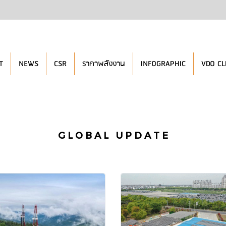
T
NEWS
CSR
ราคาพลังงาน
INFOGRAPHIC
VDO CL
G L O B A L U P D A T E