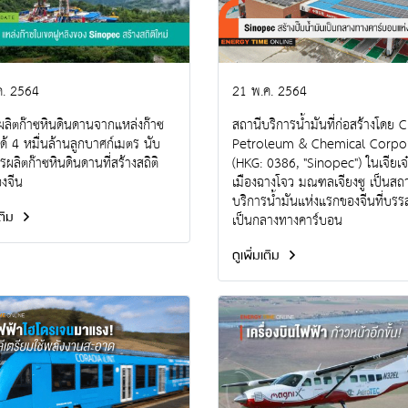
ค. 2564
21 พ.ค. 2564
ผลิตก๊าซหินดินดานจากแหล่งก๊าซ
สถานีบริการน้ำมันที่ก่อสร้างโดย 
้ได้ 4 หมื่นล้านลูกบาศก์เมตร นับ
Petroleum & Chemical Corpo
รผลิตก๊าซหินดินดานที่สร้างสถิติ
(HKG: 0386, "Sinopec") ในเจียเจ
งจีน
เมืองฉางโจว มณฑลเจียงซู เป็นสถา
บริการน้ำมันแห่งแรกของจีนที่บรร
เติม
เป็นกลางทางคาร์บอน
ดูเพิ่มเติม