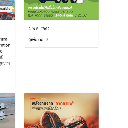
4 พ.ค. 2564
China
ดูเพิ่มเติม
ration
๋อ
นี
ลุความ